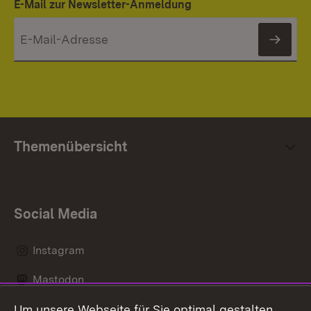
E-Mail zur Newsletter-Anmeldung
News
Themenübersicht
Social Media
Instagram
Mastodon
Um unsere Webseite für Sie optimal gestalten
Messenger