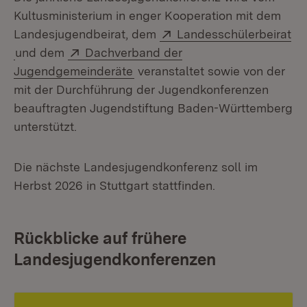
Kultusministerium in enger Kooperation mit dem
Extern:
Landesjugendbeirat, dem
Landesschülerbeirat
(Öffnet in neuem Fenster)
Extern:
und dem
Dachverband der
(Öffnet in neuem Fenster)
Jugendgemeinderäte
veranstaltet sowie von der
mit der Durchführung der Jugendkonferenzen
beauftragten Jugendstiftung Baden-Württemberg
unterstützt.
Die nächste Landesjugendkonferenz soll im
Herbst 2026 in Stuttgart stattfinden.
Rückblicke auf frühere
Landesjugendkonferenzen