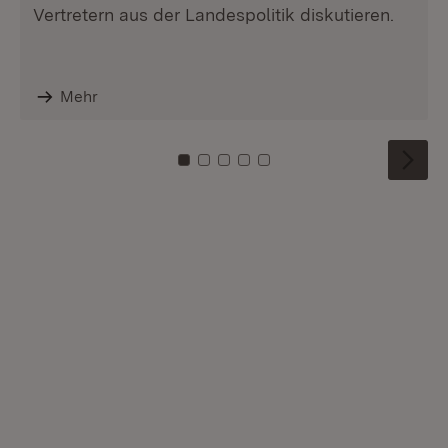
Vertretern aus der Landespolitik diskutieren.
Mehr
Zu Kachel: 0
Zu Kachel: 1
Zu Kachel: 2
Zu Kachel: 3
Zu Kachel: 4