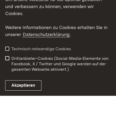
und verbessern zu können, verwenden wir
Social Wall
Cookies.
Youtube
Weitere Informationen zu Cookies erhalten Sie in
unserer
Datenschutzerklärung
.
Zum 
Datenschutz
Barrierefreiheit
Technisch notwendige Cookies
Kontakt
Impressum
Drittanbieter-Cookies (Social-Media-Elemente von
Cookies
Facebook, X / Twitter und Google werden auf der
gesamten Webseite aktiviert.)
Akzeptieren
Link zum Landesportal