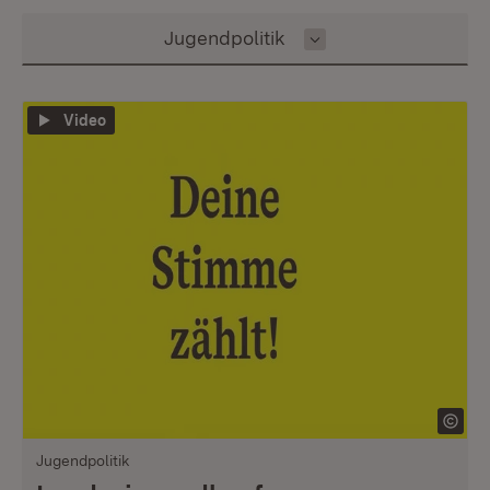
Inhalt auswählen
Jugendpolitik
Video
Jugendpolitik