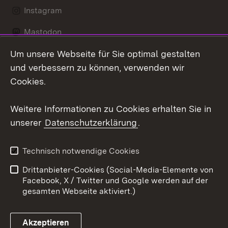
Instagram
Mastodon
Um unsere Webseite für Sie optimal gestalten
Messenger
und verbessern zu können, verwenden wir
Social Wall
Cookies.
Youtube
Weitere Informationen zu Cookies erhalten Sie in
unserer
Datenschutzerklärung
.
Zum 
Datenschutz
Barrierefreiheit
Technisch notwendige Cookies
Kontakt
Impressum
Drittanbieter-Cookies (Social-Media-Elemente von
Cookies
Facebook, X / Twitter und Google werden auf der
gesamten Webseite aktiviert.)
Akzeptieren