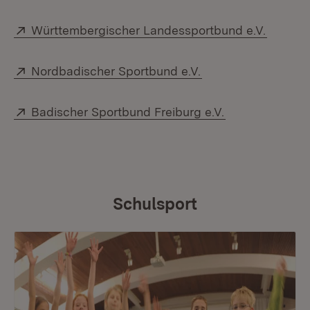
Extern:
(Öffnet
Württembergischer Landessportbund e.V.
Extern:
(Öffnet in neuem F
Nordbadischer Sportbund e.V.
Extern:
(Öffnet in neu
Badischer Sportbund Freiburg e.V.
Schulsport