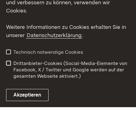
und verbessern zu können, verwenden wir
Social Wall
Cookies.
Youtube
Weitere Informationen zu Cookies erhalten Sie in
unserer
Datenschutzerklärung
.
Zum 
Datenschutz
Barrierefreiheit
Technisch notwendige Cookies
Kontakt
Impressum
Drittanbieter-Cookies (Social-Media-Elemente von
Cookies
Facebook, X / Twitter und Google werden auf der
gesamten Webseite aktiviert.)
Akzeptieren
Link zum Landesportal