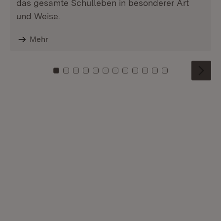
das gesamte Schulleben in besonderer Art
und Weise.
Mehr
Zu Kachel: 0
Zu Kachel: 1
Zu Kachel: 2
Zu Kachel: 3
Zu Kachel: 4
Zu Kachel: 5
Zu Kachel: 6
Zu Kachel: 7
Zu Kachel: 8
Zu Kachel: 9
Zu Kachel: 10
Zu Kachel: 11