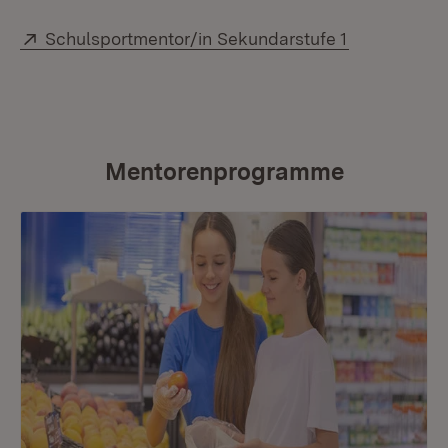
Extern:
(Öffnet in n
Schulsportmentor/in Sekundarstufe 1
Mentorenprogramme