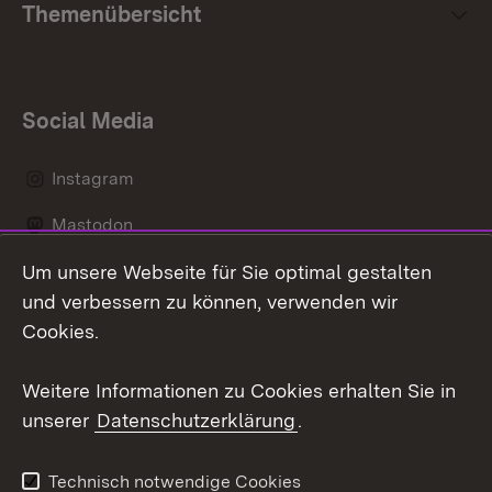
Themenübersicht
Social Media
Instagram
Mastodon
Um unsere Webseite für Sie optimal gestalten
Messenger
und verbessern zu können, verwenden wir
Social Wall
Cookies.
Youtube
Weitere Informationen zu Cookies erhalten Sie in
unserer
Datenschutzerklärung
.
Zum 
Datenschutz
Barrierefreiheit
Technisch notwendige Cookies
Kontakt
Impressum