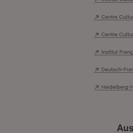
Extern:
Centre Cultu
Extern:
Centre Cultu
Extern:
Institut Fra
Extern:
Deutsch-Fran
Extern:
Heidelberg-H
Aus