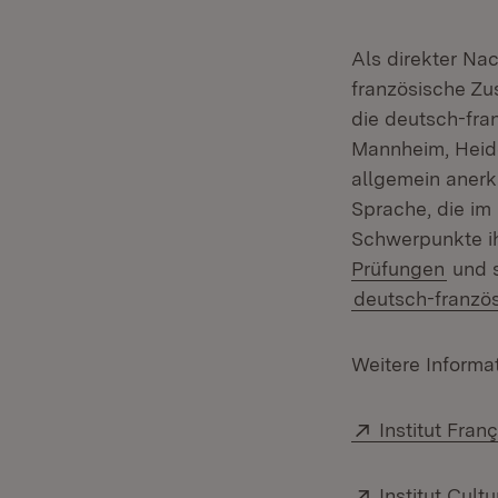
Als direkter Na
französische Zu
die deutsch-fran
Mannheim, Heide
allgemein anerk
Sprache, die im
Schwerpunkte ih
Prüfungen
und s
deutsch-französ
Weitere Informat
Extern:
Institut Fran
Extern:
Institut Cul