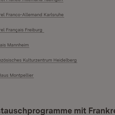
(Öffnet in neuem Fenste
rel Franco-Allemand Karlsruhe
(Öffnet in neuem Fenster)
rel Français Freiburg
(Öffnet in neuem Fenster)
nçais Mannheim
(Öffnet in neuem 
zösisches Kulturzentrum Heidelberg
(Öffnet in neuem Fenster)
aus Montpellier
tauschprogramme mit Frankr