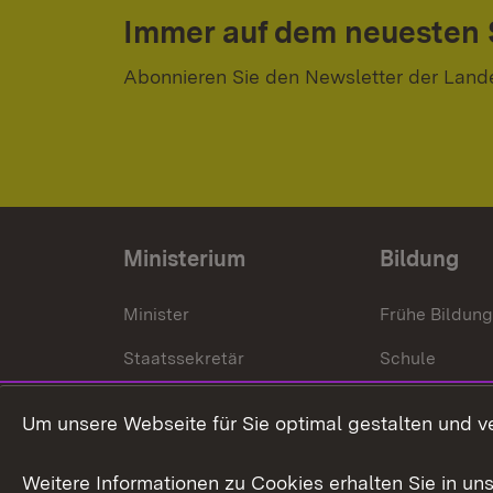
Immer auf dem neuesten
Abonnieren Sie den Newsletter der Land
Ministerium
Bildung
Minister
Frühe Bildun
Staatssekretär
Schule
Kultusministerium
Um unsere Webseite für Sie optimal gestalten und v
Kultusverwaltung
Weitere Informationen zu Cookies erhalten Sie in un
Anfahrt und Kontakt