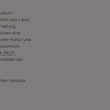
eutsch-
tützt das Land
Freiburg,
isten eine
scher Kultur und
ausreicht.
DELF-
vitäten der
hen Institute:
)