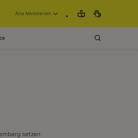
(Öffnet in neuem Fenster)
Alle Ministerien
ce
temberg setzen