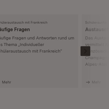
hüleraustausch mit Frankreich
Schüleraustaus
äufige Fragen
Austausc
ufige Fragen und Antworten rund um
Das Austau
s Thema „Individueller
vermittelt 
hüleraustausch mit Frankreich“
französisch
Champagne-
Alpes-Alsa
Mehr
Mehr