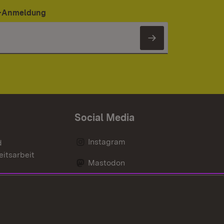
er-Anmeldung
Newsletter 
Social Media
Instagram
d
eitsarbeit
Mastodon
Messenger
Social Wall
nen