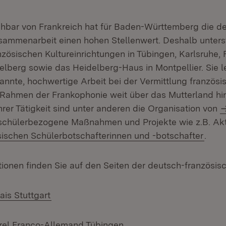
chbar von Frankreich hat für Baden-Württemberg die d
sammenarbeit einen hohen Stellenwert. Deshalb unters
zösischen Kultureinrichtungen in Tübingen, Karlsruhe, 
lberg sowie das Heidelberg-Haus in Montpellier. Sie le
annte, hochwertige Arbeit bei der Vermittlung französi
 Rahmen der Frankophonie weit über das Mutterland hin
rer Tätigkeit sind unter anderen die Organisation von
chülerbezogene Maßnahmen und Projekte wie z.B. Akti
ischen Schülerbotschafterinnen und -botschafter
.
ionen finden Sie auf den Seiten der deutsch-französisc
(Öffnet in neuem Fenster)
çais Stuttgart
(Öffnet in neuem Fenster
turel Franco-Allemand Tübingen