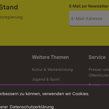
 Stand
E-Mail zur Newslett
esregierung.
Weitere Themen
Service
g
Kultur & Weiterbildung
Presse- un
Öffentlichk
Jugend & Sport
Ferien
erbessern zu können, verwenden wir Cookies.
Stellen
Publikatio
serer
Datenschutzerklärung
.