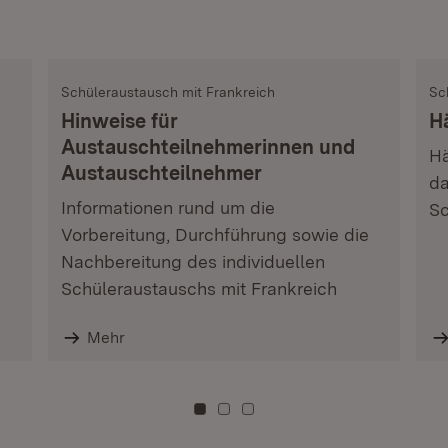
Schüleraustausch mit Frankreich
Sc
Hinweise für
H
Austauschteilnehmerinnen und
Hä
Austauschteilnehmer
da
Informationen rund um die
Sc
Vorbereitung, Durchführung sowie die
Nachbereitung des individuellen
Schüleraustauschs mit Frankreich
Mehr
Zu Kachel: 0
Zu Kachel: 3
Zu Kachel: 6