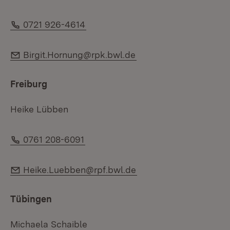
Telefon:
0721 926-4614
E-Mail:
Birgit.Hornung@rpk.bwl.de
Freiburg
Heike Lübben
Telefon:
0761 208-6091
E-Mail:
Heike.Luebben@rpf.bwl.de
Tübingen
Michaela Schaible