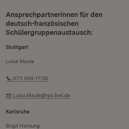
Ansprechpartnerinnen für den
deutsch-französischen
Schülergruppenaustausch:
Stuttgart
Luisa Maute
Telefon:
0711 904-17135
E-Mail:
Luisa.Maute@rps.bwl.de
Karlsruhe
Birgit Hornung