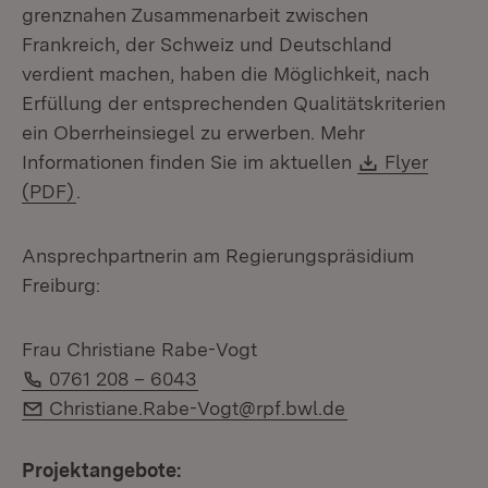
grenznahen Zusammenarbeit zwischen
Frankreich, der Schweiz und Deutschland
verdient machen, haben die Möglichkeit, nach
Erfüllung der entsprechenden Qualitätskriterien
ein Oberrheinsiegel zu erwerben. Mehr
Download:
Informationen finden Sie im aktuellen
Flyer
(Öffnet in neuem Fenster)
(PDF)
.
Ansprechpartnerin am Regierungspräsidium
Freiburg:
Frau Christiane Rabe-Vogt
Telefon:
0761 208 – 6043
E-Mail:
Christiane.Rabe-Vogt@rpf.bwl.de
Projektangebote: