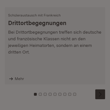
Schüleraustausch mit Frankreich
Drittortbegegnungen
Bei Drittortbegegnungen treffen sich deutsche
und französische Klassen nicht an den
jeweiligen Heimatorten, sondern an einem
dritten Ort.
Mehr
Zu Kachel: 0
Zu Kachel: 1
Zu Kachel: 2
Zu Kachel: 3
Zu Kachel: 4
Zu Kachel: 5
Zu Kachel: 6
Zu Kachel: 7
Zu Kachel: 8