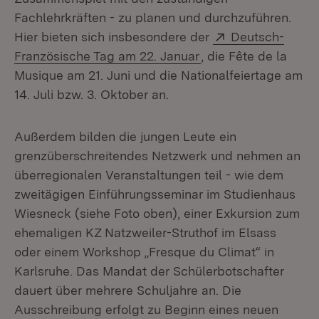
Fachlehrkräften - zu planen und durchzuführen.
Extern:
Hier bieten sich insbesondere der
Deutsch-
(Öffnet in neuem Fen
Französische Tag am 22. Januar
, die Fête de la
Musique am 21. Juni und die Nationalfeiertage am
14. Juli bzw. 3. Oktober an.
Außerdem bilden die jungen Leute ein
grenzüberschreitendes Netzwerk und nehmen an
überregionalen Veranstaltungen teil - wie dem
zweitägigen Einführungsseminar im Studienhaus
Wiesneck (siehe Foto oben), einer Exkursion zum
ehemaligen KZ Natzweiler-Struthof im Elsass
oder einem Workshop „Fresque du Climat“ in
Karlsruhe. Das Mandat der Schülerbotschafter
dauert über mehrere Schuljahre an. Die
Ausschreibung erfolgt zu Beginn eines neuen