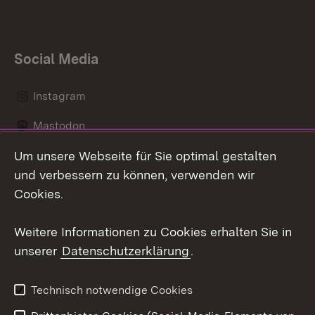
Social Media
Instagram
Mastodon
Um unsere Webseite für Sie optimal gestalten
Messenger
und verbessern zu können, verwenden wir
Social Wall
Cookies.
Youtube
Weitere Informationen zu Cookies erhalten Sie in
unserer
Datenschutzerklärung
.
Zum 
Datenschutz
Barrierefreiheit
Technisch notwendige Cookies
Kontakt
Impressum