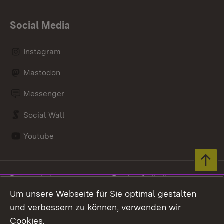
Social Media
Instagram
Mastodon
Messenger
Social Wall
Youtube
Zum 
Datenschutz
Barrierefreiheit
Um unsere Webseite für Sie optimal gestalten
Kontakt
Impressum
und verbessern zu können, verwenden wir
Cookies
Cookies.