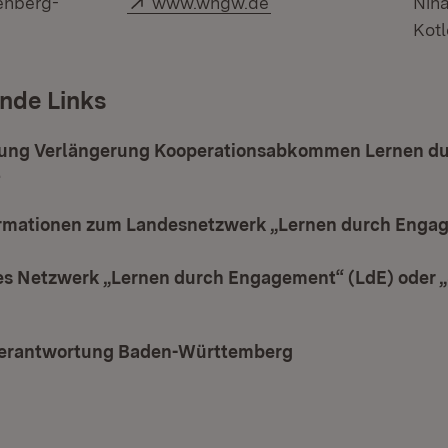
enberg-
www.whgw.de
Nin
Kot
nde Links
ung Verlängerung Kooperationsabkommen Lernen d
t
ormationen zum Landesnetzwerk „Lernen durch Enga
s Netzwerk „Lernen durch Engagement“ (LdE) oder „
ffnet in neuem Fenster)
verantwortung Baden-Württemberg
(Öffnet in neuem 