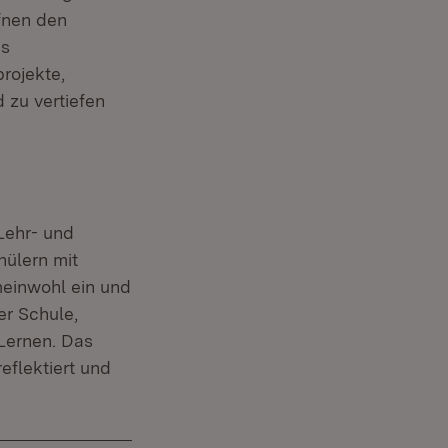
fnen den
ms
rojekte,
zu vertiefen
n neuem Fenster)
 Lehr- und
hülern mit
meinwohl ein und
er Schule,
 Lernen. Das
eflektiert und