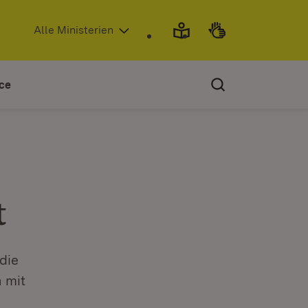
(Öffnet in neuem Fenster)
Alle Ministerien
ce
t
die
 mit