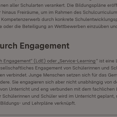
nen aller Schularten verankert. Die Bildungspläne eröf
r hinaus Freiräume, um im Rahmen des Schulcurriculu
 Kompetenzerwerb durch konkrete Schulentwicklungsp
oder die Beteiligung an Wettbewerben einzuüben und 
durch Engagement
(Öffnet i
h Engagement“ (LdE) oder „Service-Learning
“ ist eine
esellschaftliches Engagement von Schülerinnen und Sc
en verbindet. Junge Menschen setzen sich für das Ge
ndere. Sie engagieren sich aber nicht unabhängig von d
l von Unterricht und eng verbunden mit dem fachlichen
Schülerinnen und Schüler wird im Unterricht geplant, r
r Bildungs- und Lehrpläne verknüpft.