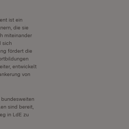
t ist ein
ern, die sie
ch miteinander
 sich
ng fördert die
ortbildungen
iter, entwickelt
rankerung von
m bundesweiten
n sind bereit,
ieg in LdE zu