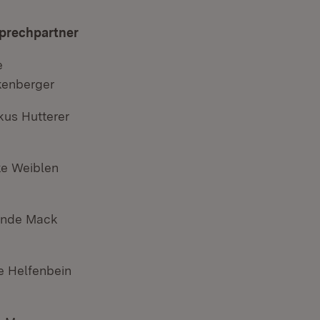
prechpartner
neuem Fenster)
e
kenberger
 Fenster)
kus Hutterer
ke Weiblen
r)
linde Mack
r)
neuem Fenster)
e Helfenbein
ter)