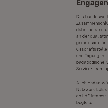
Engage
Das bundesweite
Zusammenschluss
dabei beraten u
an der qualität
gemeinsam für d
Geschäftsstelle
und Tagungen zu
pädagogische Ma
Service-Learning
Auch baden-wür
Netzwerk LdE un
an LdE interessi
begleiten: