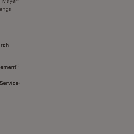
a Mayer-
lenga
urch
gement“
(Öffnet in neuem Fenster)
Service-
Fenster)