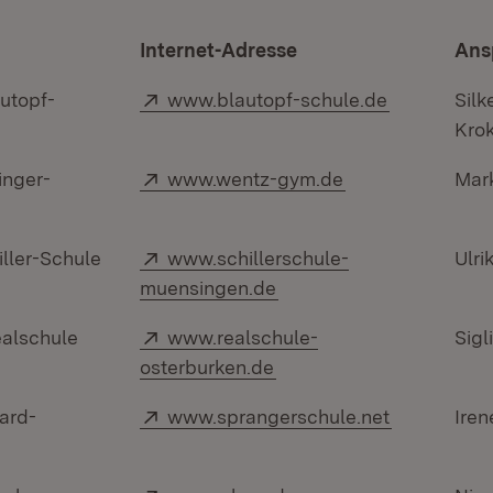
Internet-Adresse
Ans
Extern:
(Öffnet in 
utopf-
www.blautopf-schule.de
Silk
Kro
Extern:
(Öffnet in neuem
inger-
www.wentz-gym.de
Mar
Extern:
ller-Schule
www.schillerschule-
Ulri
(Öffnet in neuem Fenste
muensingen.de
Extern:
ealschule
www.realschule-
Sig
(Öffnet in neuem Fenste
osterburken.de
Extern:
(Öffnet in 
ard-
www.sprangerschule.net
Iren
Extern:
(Öffnet in neuem Fens