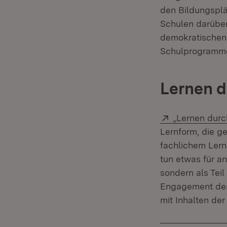
den Bildungsplä
Schulen darübe
demokratischen
Schulprogramme 
Lernen 
Extern:
„Lernen durc
Lernform, die g
fachlichem Lern
tun etwas für a
sondern als Tei
Engagement der 
mit Inhalten de