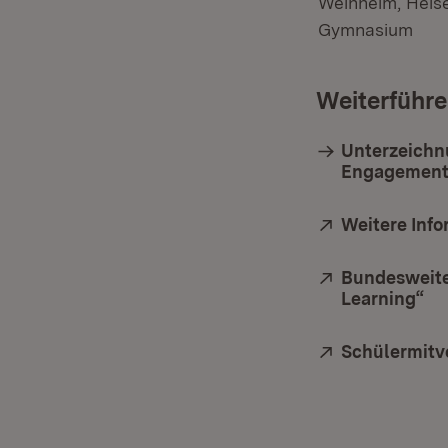
Weinheim, Heis
Gymnasium
Weiterführe
Unterzeichn
Engagemen
Extern:
Weitere Inf
Extern:
Bundesweite
Learning“
(Ö
Extern:
Schülermit