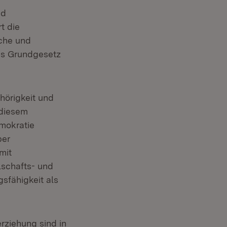
nd
t die
iche und
das Grundgesetz
hörigkeit und
 diesem
mokratie
ber
mit
lschafts- und
gsfähigkeit als
ziehung sind in