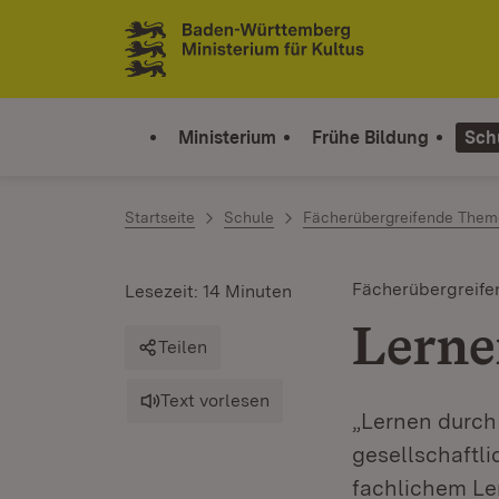
Zum Inhalt springen
Link zur Startseite
Ministerium
Frühe Bildung
Sch
Startseite
Schule
Fächerübergreifende The
Fächerübergreife
Lesezeit: 14 Minuten
Lerne
Teilen
Text vorlesen
„Lernen durch
gesellschaftl
fachlichem Le