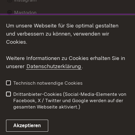
Mastodon
Um unsere Webseite für Sie optimal gestalten
Messenger
und verbessern zu können, verwenden wir
Social Wall
Cookies.
Youtube
Weitere Informationen zu Cookies erhalten Sie in
unserer
Datenschutzerklärung
.
Zum 
Datenschutz
Barrierefreiheit
Technisch notwendige Cookies
Kontakt
Impressum
Drittanbieter-Cookies (Social-Media-Elemente von
Cookies
Facebook, X / Twitter und Google werden auf der
gesamten Webseite aktiviert.)
Akzeptieren
Link zum Landesportal