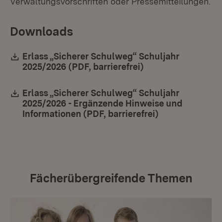
Verwaltungsvorschriften oder Pressemitteilungen.
Downloads
Download:
Erlass „Sicherer Schulweg“ Schuljahr
2025/2026 (PDF, barrierefrei)
(Öffnet in neuem F
Download:
Erlass „Sicherer Schulweg“ Schuljahr
2025/2026 - Ergänzende Hinweise und
Informationen (PDF, barrierefrei)
(Öffnet in neu
Fächerübergreifende Themen