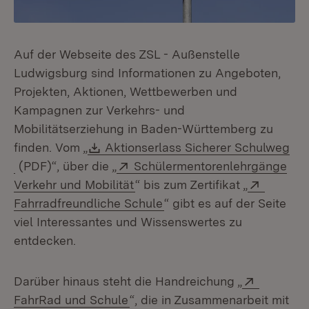
Auf der Webseite des ZSL - Außenstelle
Ludwigsburg sind Informationen zu Angeboten,
Projekten, Aktionen, Wettbewerben und
Kampagnen zur Verkehrs- und
Mobilitätserziehung in Baden-Württemberg zu
Download:
finden. Vom „
Aktionserlass Sicherer Schulweg
(Öffnet in neuem Fenster)
Extern:
(PDF)“, über die „
Schülermentorenlehrgänge
(Öffnet in neuem Fenster)
Extern:
Verkehr und Mobilität
“ bis zum Zertifikat „
(Öffnet in neuem Fenster)
Fahrradfreundliche Schule
“ gibt es auf der Seite
viel Interessantes und Wissenswertes zu
entdecken.
Extern:
Darüber hinaus steht die Handreichung „
(Öffnet in neuem Fenster)
FahrRad und Schule
“, die in Zusammenarbeit mit