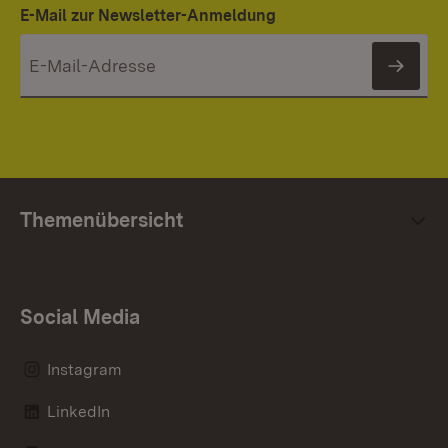
E-Mail zur Newsletter-Anmeldung
News
Themenübersicht
Social Media
Instagram
LinkedIn