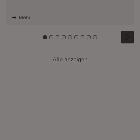
Mehr
Zu Kachel: 0
Zu Kachel: 1
Zu Kachel: 2
Zu Kachel: 3
Zu Kachel: 4
Zu Kachel: 5
Zu Kachel: 6
Zu Kachel: 7
Zu Kachel: 8
Alle anzeigen