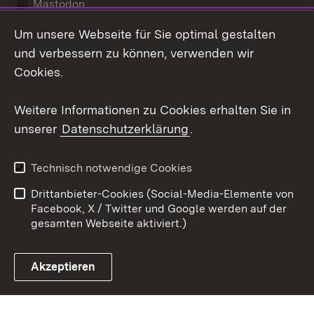
Mastodon
Um unsere Webseite für Sie optimal gestalten
Messenger
und verbessern zu können, verwenden wir
Social Wall
Cookies.
Youtube
Weitere Informationen zu Cookies erhalten Sie in
unserer
Datenschutzerklärung
.
Zum 
Datenschutz
Barrierefreiheit
Technisch notwendige Cookies
Kontakt
Impressum
Drittanbieter-Cookies (Social-Media-Elemente von
Cookies
Facebook, X / Twitter und Google werden auf der
gesamten Webseite aktiviert.)
Akzeptieren
Link zum Landesportal