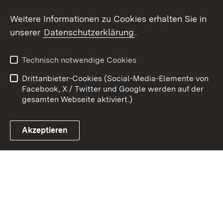
Youtube
Weitere Informationen zu Cookies erhalten Sie in
unserer
Datenschutzerklärung
.
Zum 
Datenschutz
Barrierefreiheit
Technisch notwendige Cookies
Kontakt
Impressum
Drittanbieter-Cookies (Social-Media-Elemente von
Cookies
Facebook, X / Twitter und Google werden auf der
gesamten Webseite aktiviert.)
Akzeptieren
Link zum Landesportal