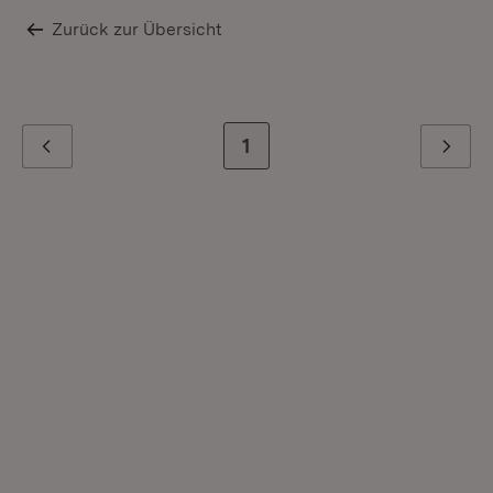
Zurück zur Übersicht
Zur letzten Seite
1
Zurück
Weiter