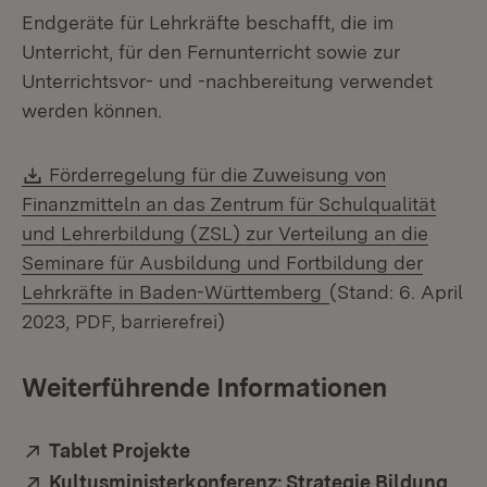
Endgeräte für Lehrkräfte beschafft, die im
Unterricht, für den Fernunterricht sowie zur
Unterrichtsvor- und -nachbereitung verwendet
werden können.
Download:
Förderregelung für die Zuweisung von
Finanzmitteln an das Zentrum für Schulqualität
und Lehrerbildung (ZSL) zur Verteilung an die
Seminare für Ausbildung und Fortbildung der
(Öffnet in neuem 
Lehrkräfte in Baden-Württemberg
(Stand: 6. April
2023, PDF, barrierefrei)
Weiterführende Informationen
Extern:
Tablet Projekte
(Öffnet in neuem Fenster)
Extern:
Kultusministerkonferenz: Strategie Bildung