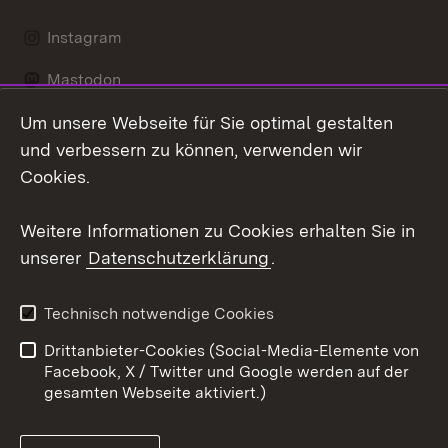
Instagram
Mastodon
Um unsere Webseite für Sie optimal gestalten
Messenger
und verbessern zu können, verwenden wir
Social Wall
Cookies.
Youtube
Weitere Informationen zu Cookies erhalten Sie in
unserer
Datenschutzerklärung
.
Zum 
Datenschutz
Barrierefreiheit
Technisch notwendige Cookies
Kontakt
Impressum
Drittanbieter-Cookies (Social-Media-Elemente von
Cookies
Facebook, X / Twitter und Google werden auf der
gesamten Webseite aktiviert.)