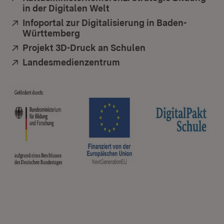
in der Digitalen Welt
(Öffnet in neuem Fenster)
Extern:
Infoportal zur Digitalisierung in Baden-
Württemberg
(Öffnet in neuem Fenster)
Extern:
Projekt 3D-Druck an Schulen
(Öffnet in neuem F
Extern:
Landesmedienzentrum
(Öffnet in neuem Fenste