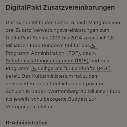
DigitalPakt Zusatzvereinbarungen
Der Bund stellte den Ländern nach Maßgabe von
drei Zusatz-Verwaltungsvereinbarungen zum
DigitalPakt Schule 2019 bis 2024 zusätzlich 1,5
Download:
Milliarden Euro Bundesmittel für das
(Öffnet in neuem Fenster)
Download:
Programm Administration
(PDF), das
(Öffnet in neuem
Sofortausstattungsprogramm (PDF)
und das
Download:
(Öffne
Programm
Leihgeräte für Lehrkräfte (PDF)
bereit. Das Kultusministerium hat zudem
entschieden, den öffentlichen und privaten
Schulen in Baden-Württemberg 40 Millionen Euro
als jeweils schulbezogene Budgets zur
Verfügung zu stellen.
IT-Administration