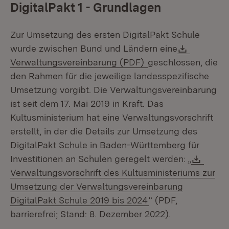
DigitalPakt 1 - Grundlagen
Zur Umsetzung des ersten DigitalPakt Schule
Downloa
wurde zwischen Bund und Ländern eine
(Öffnet in neuem Fe
Verwaltungsvereinbarung (PDF)
geschlossen, die
den Rahmen für die jeweilige landesspezifische
Umsetzung vorgibt. Die Verwaltungsvereinbarung
ist seit dem 17. Mai 2019 in Kraft. Das
Kultusministerium hat eine Verwaltungsvorschrift
erstellt, in der die Details zur Umsetzung des
DigitalPakt Schule in Baden-Württemberg für
Downl
Investitionen an Schulen geregelt werden: „
Verwaltungsvorschrift des Kultusministeriums zur
Umsetzung der Verwaltungsvereinbarung
(Öffnet in neuem F
DigitalPakt Schule 2019 bis 2024
“ (PDF,
barrierefrei; Stand: 8. Dezember 2022).