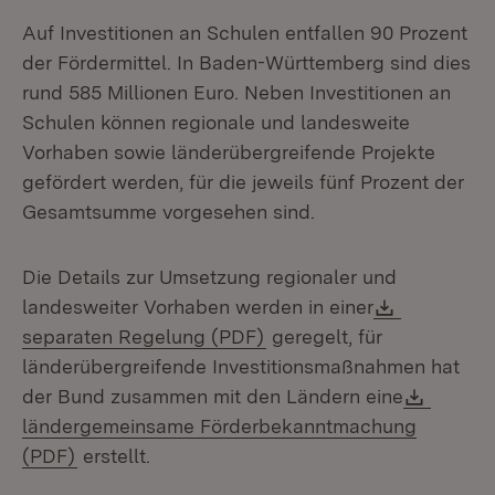
Auf Investitionen an Schulen entfallen 90 Prozent
der Fördermittel. In Baden-Württemberg sind dies
rund 585 Millionen Euro. Neben Investitionen an
Schulen können regionale und landesweite
Vorhaben sowie länderübergreifende Projekte
gefördert werden, für die jeweils fünf Prozent der
Gesamtsumme vorgesehen sind.
Die Details zur Umsetzung regionaler und
Download
landesweiter Vorhaben werden in einer
(Öffnet in neuem Fenster
separaten Regelung (PDF)
geregelt, für
länderübergreifende Investitionsmaßnahmen hat
Downl
der Bund zusammen mit den Ländern eine
ländergemeinsame Förderbekanntmachung
(Öffnet in neuem Fenster)
(PDF)
erstellt.