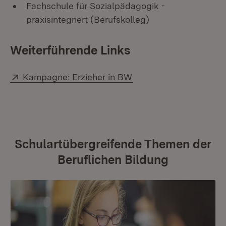
Fachschule für Sozialpädagogik -
praxisintegriert (Berufskolleg)
Weiterführende Links
Extern:
(Öffnet in neuem Fenst
Kampagne: Erzieher in BW
Schulartübergreifende Themen der
Beruflichen Bildung