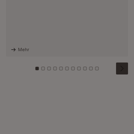
Mehr
Zu Kachel: 0
Zu Kachel: 1
Zu Kachel: 2
Zu Kachel: 3
Zu Kachel: 4
Zu Kachel: 5
Zu Kachel: 6
Zu Kachel: 7
Zu Kachel: 8
Zu Kachel: 9
Zu Kachel: 10