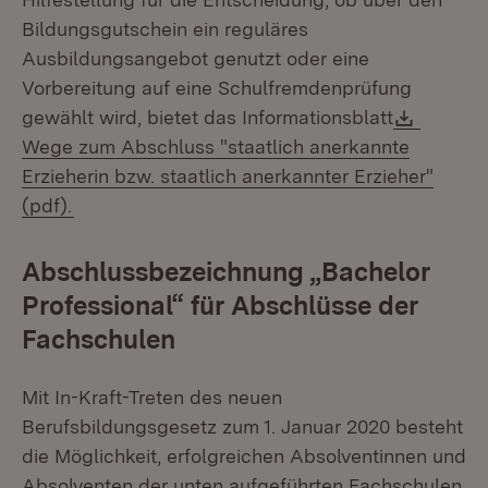
Bildungsgutschein ein reguläres
Ausbildungsangebot genutzt oder eine
Vorbereitung auf eine Schulfremdenprüfung
Downlo
gewählt wird, bietet das Informationsblatt
Wege zum Abschluss "staatlich anerkannte
Erzieherin bzw. staatlich anerkannter Erzieher"
(Öffnet in neuem Fenster)
(pdf).
Abschlussbezeichnung „Bachelor
Professional“ für Abschlüsse der
Fachschulen
Mit In-Kraft-Treten des neuen
Berufsbildungsgesetz zum 1. Januar 2020 besteht
die Möglichkeit, erfolgreichen Absolventinnen und
Absolventen der unten aufgeführten Fachschulen