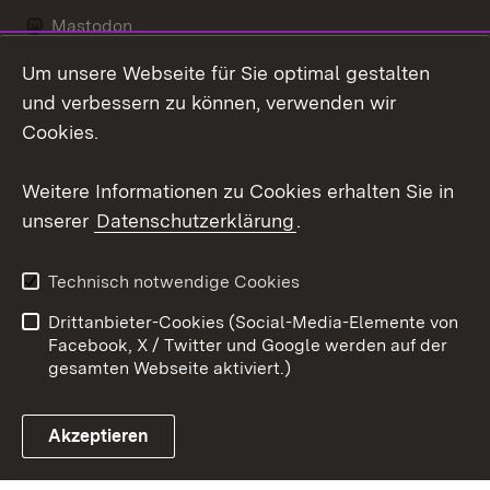
Mastodon
Um unsere Webseite für Sie optimal gestalten
Messenger
und verbessern zu können, verwenden wir
Social Wall
Cookies.
Youtube
Weitere Informationen zu Cookies erhalten Sie in
unserer
Datenschutzerklärung
.
Zum 
Datenschutz
Barrierefreiheit
Technisch notwendige Cookies
Kontakt
Impressum
Drittanbieter-Cookies (Social-Media-Elemente von
Cookies
Facebook, X / Twitter und Google werden auf der
gesamten Webseite aktiviert.)
Akzeptieren
Link zum Landesportal