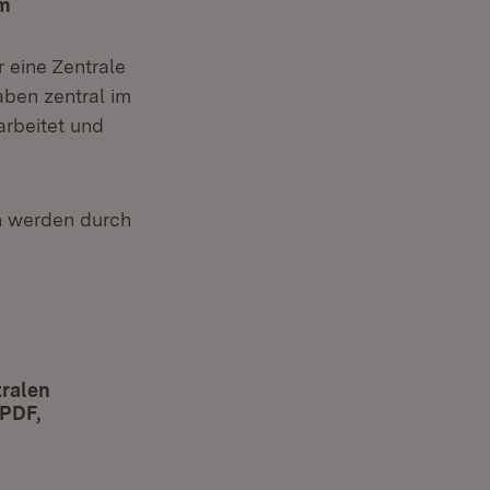
um
 eine Zentrale
ben zentral im
arbeitet und
n werden durch
tralen
(PDF,