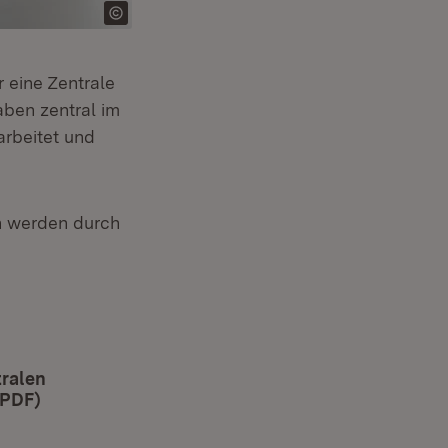
 eine Zentrale
ben zentral im
arbeitet und
n werden durch
tralen
(PDF)
(Öffnet in neuem Fenster)