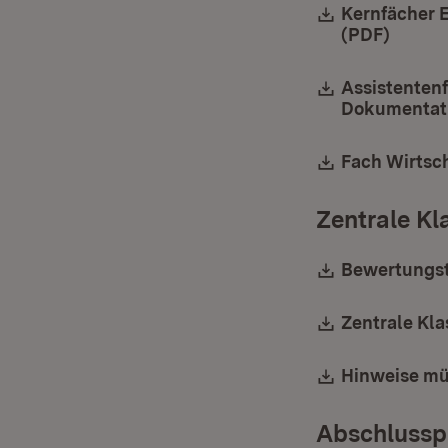
Download:
Kernfächer 
(PDF)
(Öffne
Download:
Assistenten
Dokumentatio
Download:
Fach Wirtsc
Zentrale Kl
Download:
Bewertungst
Download:
Zentrale Kla
Download:
Hinweise mü
Abschlusspr