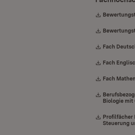
Download:
Bewertungst
Download:
Bewertungst
Download:
Fach Deutsc
Download:
Fach Englis
Download:
Fach Mathem
Download:
Berufsbezog
Biologie mit
Download:
Profilfächer
Steuerung u