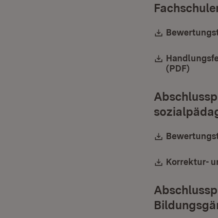
Fachschule
Download:
Bewertungst
Download:
Handlungsfe
(PDF)
(Öffne
Abschlusspr
sozialpäda
Download:
Bewertungsta
Download:
Korrektur- u
Abschlusspr
Bildungsgä