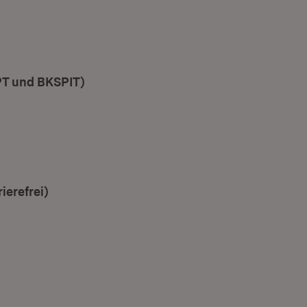
fnet in neuem Fenster)
PT und BKSPIT)
ierefrei)
(Öffnet in neuem Fenster)
n neuem Fenster)