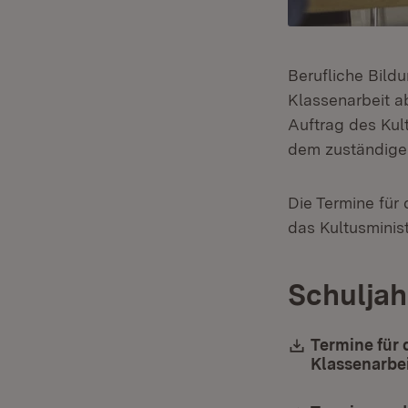
Berufliche Bild
Klassenarbeit a
Auftrag des Kult
dem zuständigen
Die Termine für
das Kultusminist
Schuljah
Download:
Termine für 
Klassenarbei