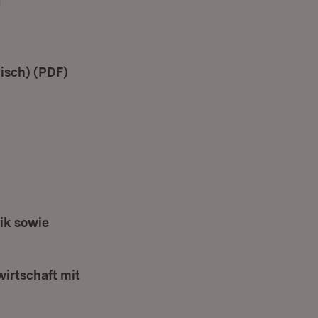
fnet in neuem Fenster)
isch) (PDF)
(Öffnet in neuem Fenster)
ik sowie
irtschaft mit