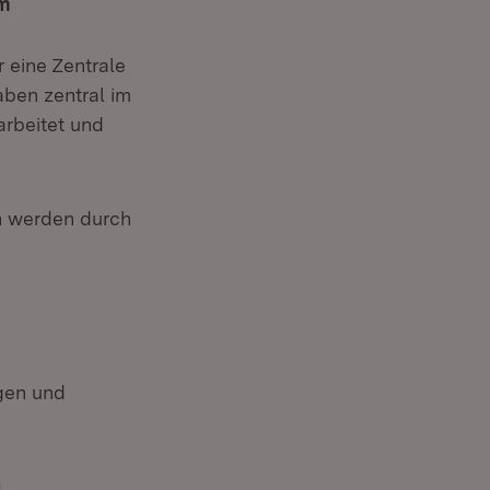
um
 eine Zentrale
ben zentral im
arbeitet und
n werden durch
ngen und
g