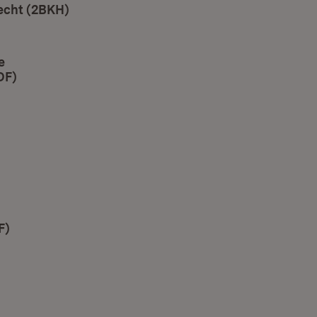
echt (2BKH)
e
DF)
(Öffnet in neuem Fenster)
net in neuem Fenster)
 neuem Fenster)
F)
(Öffnet in neuem Fenster)