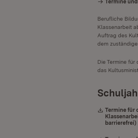
Termine und
Berufliche Bild
Klassenarbeit a
Auftrag des Kult
dem zuständigen
Die Termine für
das Kultusminist
Schuljah
Download:
Termine für 
Klassenarbei
barrierefrei)