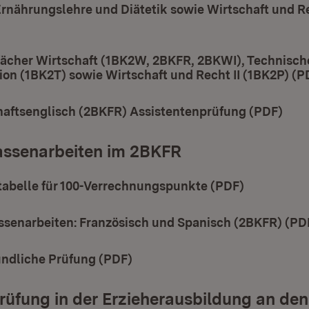
Ernährungslehre und Diätetik sowie Wirtschaft und R
t in neuem Fenster)
fächer Wirtschaft (1BK2W, 2BKFR, 2BKWI), Technisch
n (1BK2T) sowie Wirtschaft und Recht II (1BK2P) (P
haftsenglisch (2BKFR) Assistentenprüfung (PDF)
(Öff
assenarbeiten im 2BKFR
abelle für 100-Verrechnungspunkte (PDF)
(Öffnet in
ssenarbeiten: Französisch und Spanisch (2BKFR) (PD
ndliche Prüfung (PDF)
(Öffnet in neuem Fenster)
üfung in der Erzieherausbildung an den