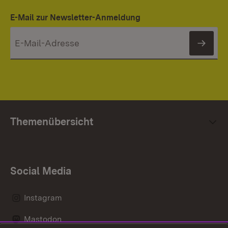
E-Mail zur Newsletter-Anmeldung
News
Themenübersicht
Social Media
Instagram
Mastodon