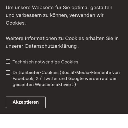
Um unsere Webseite für Sie optimal gestalten
Messenger
und verbessern zu können, verwenden wir
Social Wall
Cookies.
Youtube
Weitere Informationen zu Cookies erhalten Sie in
unserer
Datenschutzerklärung
.
Zum 
Datenschutz
Barrierefreiheit
Technisch notwendige Cookies
Kontakt
Impressum
Drittanbieter-Cookies (Social-Media-Elemente von
Cookies
Facebook, X / Twitter und Google werden auf der
gesamten Webseite aktiviert.)
Akzeptieren
Link zum Landesportal