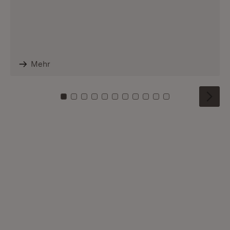
Mehr
Zu Kachel: 0
Zu Kachel: 1
Zu Kachel: 2
Zu Kachel: 3
Zu Kachel: 4
Zu Kachel: 5
Zu Kachel: 6
Zu Kachel: 7
Zu Kachel: 8
Zu Kachel: 9
Zu Kachel: 10