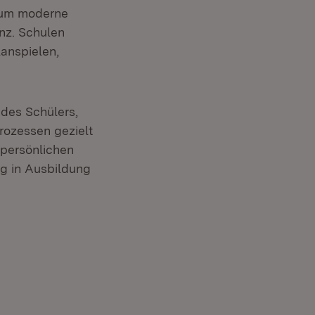
d um moderne
nz. Schulen
lanspielen,
 des Schülers,
rozessen gezielt
 persönlichen
g in Ausbildung
r)
et in neuem Fenster)