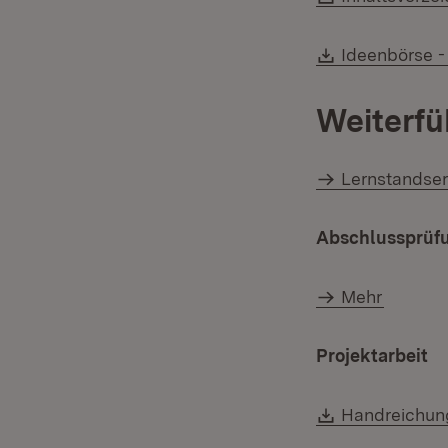
Download:
Ideenbörse -
Weiterfü
Lernstandse
Abschlussprüf
Mehr
Projektarbeit
Download:
Handreichung