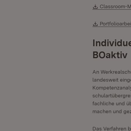
Download:
Classroom-
Download:
Portfolioarbe
Individu
BOaktiv
An Werkrealschu
landesweit ein
Kompetenzanalys
schulartübergrei
fachliche und ü
machen und gezi
Das Verfahren b