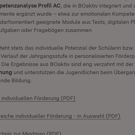
etenzanalyse Profil AC
, die in BOaktiv integriert un
umente ergänzt wurde – etwa zur emotionalen Kompete
darfsorientiert geeignete Module aus Tests, digitalen P
ufgaben oder Fragebögen zusammen.
teht stets das individuelle Potenzial der Schülerin bzw.
 Verlauf der Jahrgangsstufe in personalisierten Förderp
 Die Ergebnisse aus BOaktiv sind eng verzahnt mit der
nung
und unterstützen die Jugendlichen beim Übergan
ende Bildung.
(Öffnet in neuem Fenste
r individuellen Förderung (PDF)
(Öffn
iche individueller Förderung - in Auswahl (PDF)
(Öffnet in neuem Fenster)
ichnis zur Mindmap (PDF)