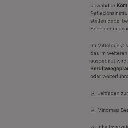
bewährten
Komp
Reflexionsinstr
stellen dabei be
Beobachtungsa
Im Mittelpunkt s
das im weiteren
ausgebaut wird.
Berufswegepla
oder weiterführ
Download:
Leitfaden zu
Download:
Mindmap Bere
Download:
Inhaltsverze