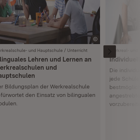
rkrealschule- und Hauptschule / Unterricht
Werkreal- und
ilinguales Lehren und Lernen an
Individuel
erkrealschulen und
Die individu
auptschulen
jede Schüle
r Bildungsplan der Werkrealschule
bestmöglich
fürwortet den Einsatz von bilingualen
angestrebt
dulen.
vorzubereit