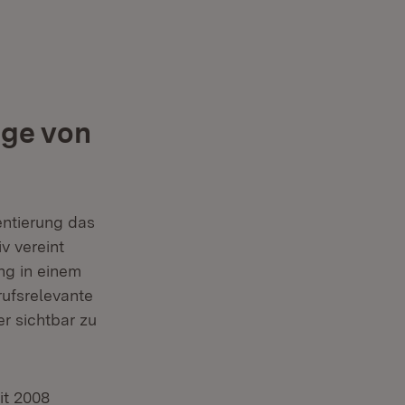
age von
entierung das
v vereint
ng in einem
rufsrelevante
r sichtbar zu
it 2008