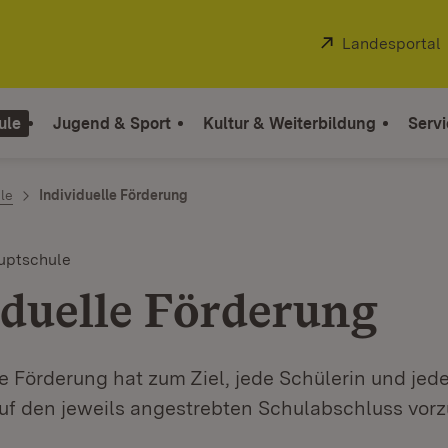
Extern:
Landesportal
ule
Jugend & Sport
Kultur & Weiterbildung
Servi
le
Individuelle Förderung
uptschule
iduelle Förderung
le Förderung hat zum Ziel, jede Schülerin und jed
uf den jeweils angestrebten Schulabschluss vorz