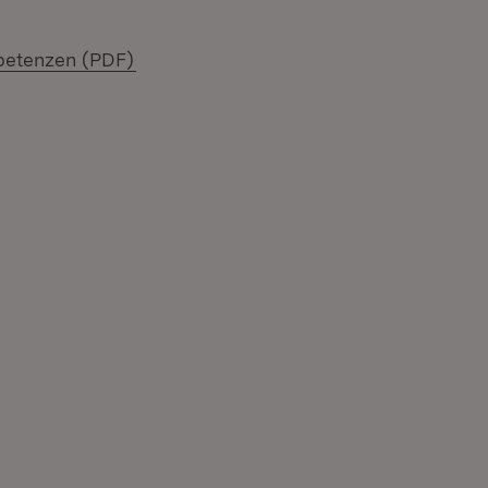
(Öffnet in neuem Fenster)
mpetenzen (PDF)