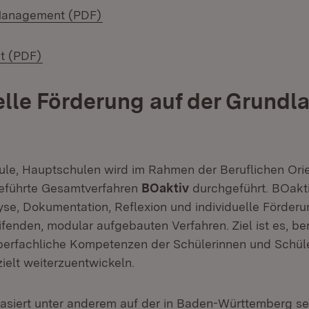
(Öffnet in neuem Fenster)
Management (PDF)
(Öffnet in neuem Fenster)
it (PDF)
elle Förderung auf der Grundl
le, Hauptschulen wird im Rahmen der Beruflichen Ori
geführte Gesamtverfahren
BOaktiv
durchgeführt. BOakti
e, Dokumentation, Reflexion und individuelle Förderu
fenden, modular aufgebauten Verfahren. Ziel ist es, be
berfachliche Kompetenzen der Schülerinnen und Schüle
elt weiterzuentwickeln.
asiert unter anderem auf der in Baden-Württemberg se