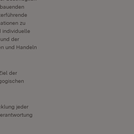
ufbauenden
terführende
uationen zu
 individuelle
 und der
nen und Handeln
iel der
agogischen
cklung jeder
 Verantwortung