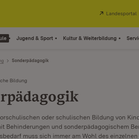
Extern:
Landesportal
ule
Jugend & Sport
Kultur & Weiterbildung
Servi
ng
Sonderpädagogik
che Bildung
rpädagogik
vorschulischen oder schulischen Bildung von Kin
mit Behinderungen und sonderpädagogischem Be
sbedarf muss sich immer am Wohl des einzelnen