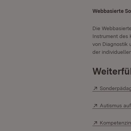
Webbasierte So
Die Webbasierte
Instrument des 
von Diagnostik 
der individuell
Weiterfü
Extern:
Sonderpädag
Extern:
Autismus au
Extern:
Kompetenzin