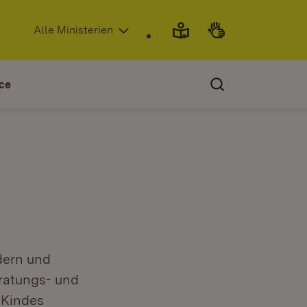
(Öffnet in neuem Fenster)
Alle Ministerien
ce
dern und
ratungs- und
 Kindes