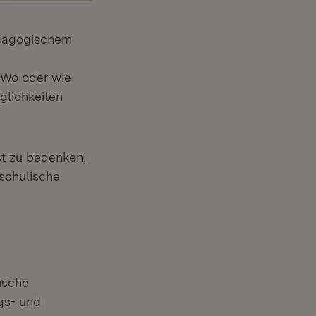
ädagogischem
 Wo oder wie
glichkeiten
st zu bedenken,
 schulische
ische
gs- und