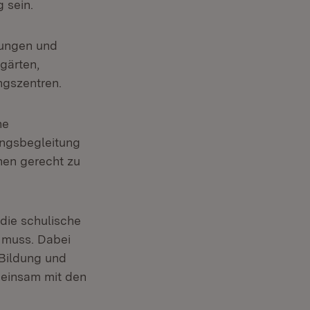
 sein.
tungen und
gärten,
gszentren.
he
ungsbegleitung
hen gerecht zu
die schulische
d muss. Dabei
 Bildung und
meinsam mit den