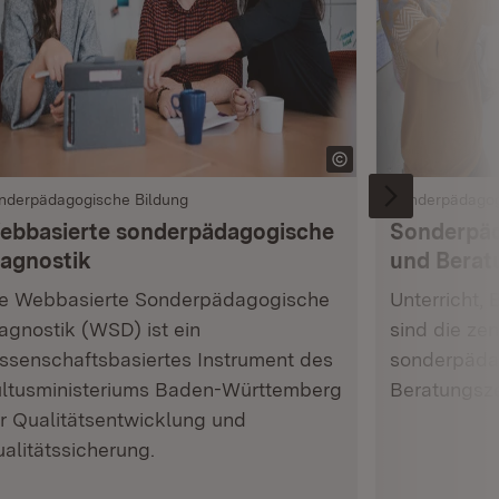
nderpädagogische Bildung
Sonderpädagog
ebbasierte sonderpädagogische
Sonderpäd
iagnostik
und Berat
e Webbasierte Sonderpädagogische
Unterricht,
agnostik (WSD) ist ein
sind die ze
ssenschaftsbasiertes Instrument des
sonderpäda
ltusministeriums Baden-Württemberg
Beratungsze
r Qualitätsentwicklung und
alitätssicherung.