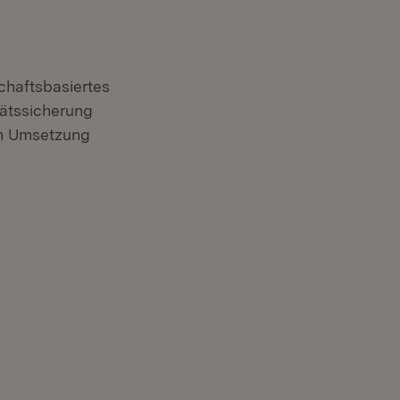
haftsbasiertes
tätssicherung
hen Umsetzung
t in neuem Fenster)
euem Fenster)