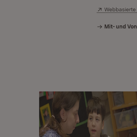
Extern:
Webbasierte
Mit- und Vo