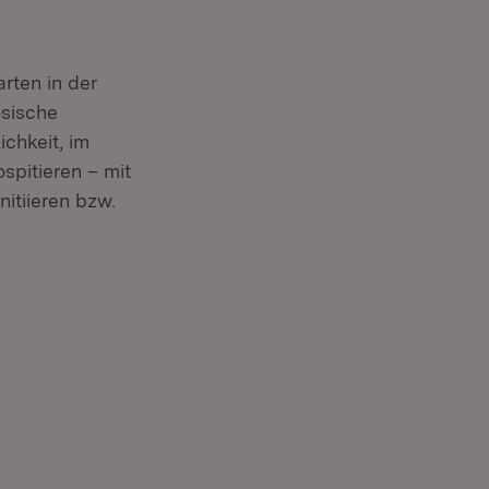
rten in der
ösische
chkeit, im
spitieren – mit
itiieren bzw.
t in neuem Fenster)