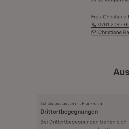
Frau Christiane
Telefon:
0761 208 - 6
E-Mail:
Christiane.R
Aus
Schüleraustausch mit Frankreich
Drittortbegegnungen
Bei Drittortbegegnungen treffen sich