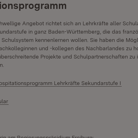
tionsprogramm
wellige Angebot richtet sich an Lehrkräfte aller Schula
undarstufe in ganz Baden-Württemberg, die das franz
d Schulsystem kennenlernen wollen. Sie haben die Mögli
Fachkolleginnen und -kollegen des Nachbarlandes zu ho
überschreitende Projekte und Schulpartnerschaften zu in
n.
(Öffne
spitationsprogramm Lehrkräfte Sekundarstufe I
(Öffnet in neuem Fenster)
lar
Öffnet in neuem Fenster)
in am Regierungspräsidium Freiburg: