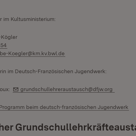
 im Kultusministerium:
-Kögler
654
ube-Koegler@km.kv.bwl.de
rin im Deutsch-Französischen Jugendwerk:
E-Mail:
noux:
grundschullehreraustausch@dfjw.org
(Ö
-Programm beim deutsch-französischen Jugendwerk
her Grundschullehrkräfteaus