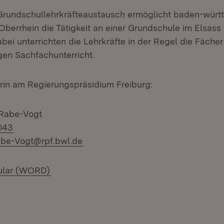
Grundschullehrkräfteaustausch ermöglicht baden-würt
Oberrhein die Tätigkeit an einer Grundschule im Elsass
abei unterrichten die Lehrkräfte in der Regel die Fäche
en Sachfachunterricht.
in am Regierungspräsidium Freiburg:
 Rabe-Vogt
043
abe-Vogt@rpf.bwl.de
(Öffnet in neuem Fenster)
ular (WORD)
Öffnet in neuem Fenster)