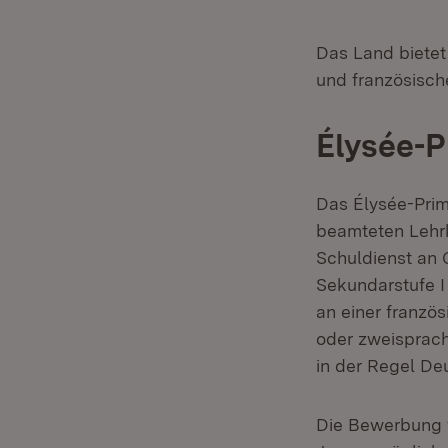
Das Land bietet
und französisch
Élysée-
Das Élysée-Pri
beamteten Lehrk
Schuldienst an 
Sekundarstufe I
an einer franzö
oder zweisprach
in der Regel De
Die Bewerbung f