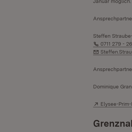
Januar möglich.
Ansprechpartner
Steffen Straube
Telefon:
0711 279 - 2
E-Mail:
Steffen.Stra
Ansprechpartne
Dominique Gra
Extern:
Elysee-Prim
Grenzna