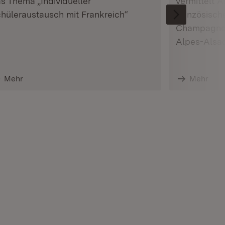
s Thema „Individueller
vermittelt 
hüleraustausch mit Frankreich“
französisch
Champagne-
Alpes-Alsa
Mehr
Mehr