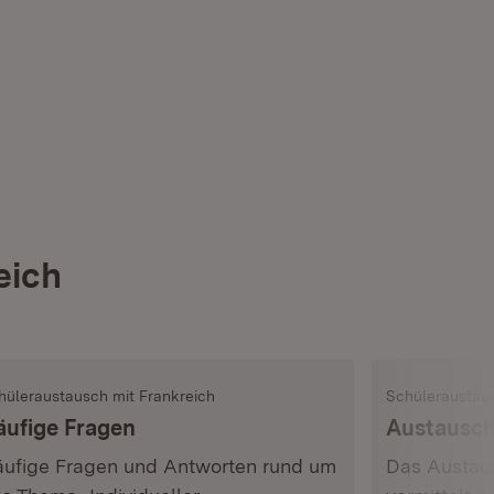
eich
hüleraustausch mit Frankreich
Schüleraustaus
äufige Fragen
Austausc
ufige Fragen und Antworten rund um
Das Austau