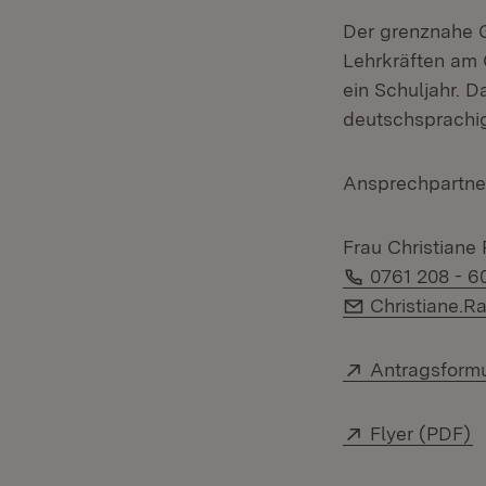
Der grenznahe 
Lehrkräften am 
ein Schuljahr. D
deutschsprachig
Ansprechpartner
Frau Christiane
Telefon:
0761 208 - 6
E-Mail:
Christiane.R
Extern:
Antragsform
Extern:
(
Flyer (PDF)