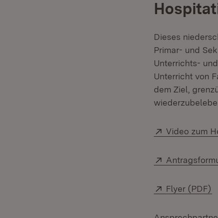
Hospita
Dieses niedersch
Primar- und Sek
Unterrichts- un
Unterricht von 
dem Ziel, grenz
wiederzubelebe
Extern:
Video zum Ho
Extern:
Antragsformu
Extern:
(
Flyer (PDF)
Ansprechpartner