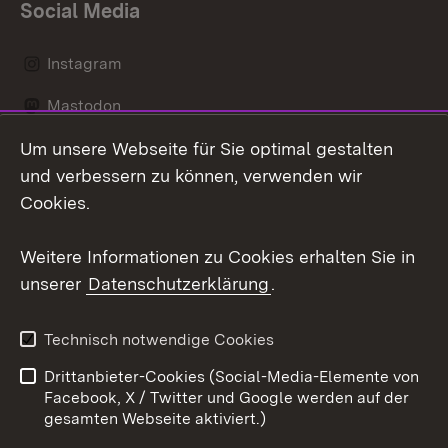
Social Media
Instagram
Mastodon
Um unsere Webseite für Sie optimal gestalten
Messenger
und verbessern zu können, verwenden wir
Social Wall
Cookies.
Youtube
Weitere Informationen zu Cookies erhalten Sie in
unserer
Datenschutzerklärung
.
Zum 
Datenschutz
Barrierefreiheit
Technisch notwendige Cookies
Kontakt
Impressum
Drittanbieter-Cookies (Social-Media-Elemente von
Cookies
Facebook, X / Twitter und Google werden auf der
gesamten Webseite aktiviert.)