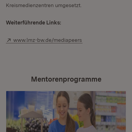
Kreismedienzentren umgesetzt.
Weiterführende Links:
Extern:
(Öffnet in neuem Fen
www.lmz-bw.de/mediapeers
Mentorenprogramme