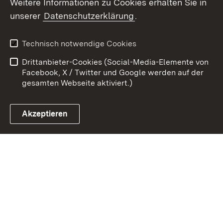
Weitere Informationen zu Cookies erhalten Sie in
unserer
Datenschutzerklärung
.
Zum 
Datenschutz
Barrierefreiheit
Technisch notwendige Cookies
Kontakt
Impressum
Drittanbieter-Cookies (Social-Media-Elemente von
Cookies
Facebook, X / Twitter und Google werden auf der
gesamten Webseite aktiviert.)
Akzeptieren
Link zum Landesportal