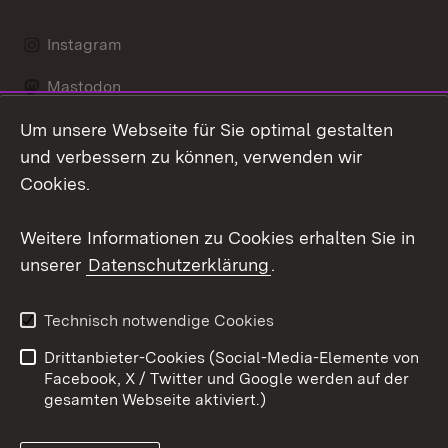
Instagram
Mastodon
Um unsere Webseite für Sie optimal gestalten
Messenger
und verbessern zu können, verwenden wir
Social Wall
Cookies.
Youtube
Weitere Informationen zu Cookies erhalten Sie in
unserer
Datenschutzerklärung
.
Zum 
Datenschutz
Barrierefreiheit
Technisch notwendige Cookies
Kontakt
Impressum
Drittanbieter-Cookies (Social-Media-Elemente von
Cookies
Facebook, X / Twitter und Google werden auf der
gesamten Webseite aktiviert.)