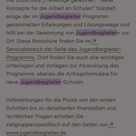
Konzepte für die Arbeit an Schulen“ bündelt
einige der im
Jugendbegleiter
-Programm
gesammelten Erfahrungen und Lösungswege und
hilft bei der Gewinnung von
Jugendbegleiter
n vor
Extern:
Ort. Diese Broschüre finden Sie im
Servicebereich der Seite des Jugendbegleiter-
(Öffnet in neuem Fenster)
Programms
. Dort finden Sie auch alle wichtigen
Unterlagen und Vorlagen zur Abwicklung des
Programms, ebenso die Antragsformulare für
neue
Jugendbegleiter
-Schulen.
Hilfestellungen für die Praxis von den ersten
Schritten bis zu detaillierten finanziellen und
rechtlichen Fragen erhalten Sie
Extern:
zielgruppenspezifisch auf den Seiten von
(Öffnet in neuem Fenster)
www.jugendbegleiter.de
.