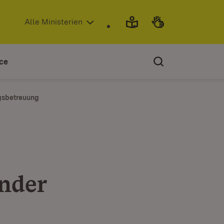
(Öffnet in neuem Fenster)
Alle Ministerien
ce
gsbetreuung
nder