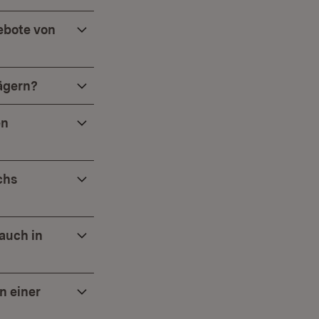
ebote von
ägern?
en
chs
auch in
n einer