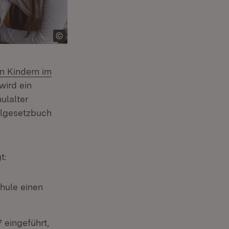
n Kindern im
m Fenster)
wird ein
ulalter
algesetzbuch
t:
chule einen
 eingeführt,