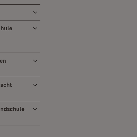
chule
gen
macht
rundschule