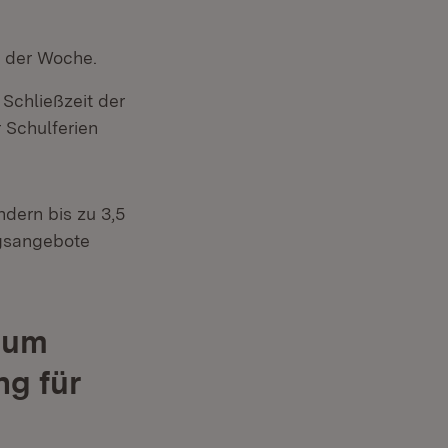
n der Woche.
 Schließzeit der
 Schulferien
dern bis zu 3,5
ngsangebote
zum
g für