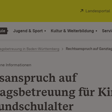
Extern:
Landesportal
ule
Jugend & Sport
Kultur & Weiterbildung
Servi
agsbetreuung in Baden-Württemberg
Rechtsanspruch auf Ganzta
ine Informationen
sanspruch auf
agsbetreuung für Ki
undschulalter