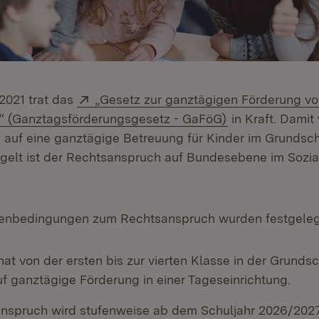
Extern:
2021 trat das
„Gesetz zur ganztägigen Förderung vo
(Öffnet in neue
r“ (Ganztagsförderungsgesetz - GaFöG)
in Kraft. Damit 
auf eine ganztägige Betreuung für Kinder im Grundsch
egelt ist der Rechtsanspruch auf Bundesebene im Sozi
nbedingungen zum Rechtsanspruch wurden festgeleg
at von der ersten bis zur vierten Klasse in der Grunds
f ganztägige Förderung in einer Tageseinrichtung.
nspruch wird stufenweise ab dem Schuljahr 2026/2027