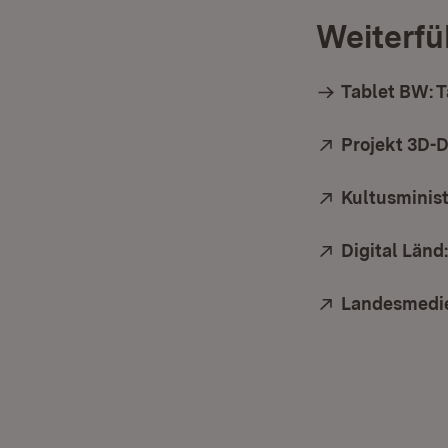
Weiterfü
Tablet BW: T
Extern:
Projekt 3D-
Extern:
Kultusminist
Extern:
Digital Länd
Extern:
Landesmedi