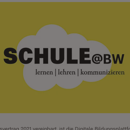
svertrag 2021 vereinbart, ist die Digitale Bildungsplatt