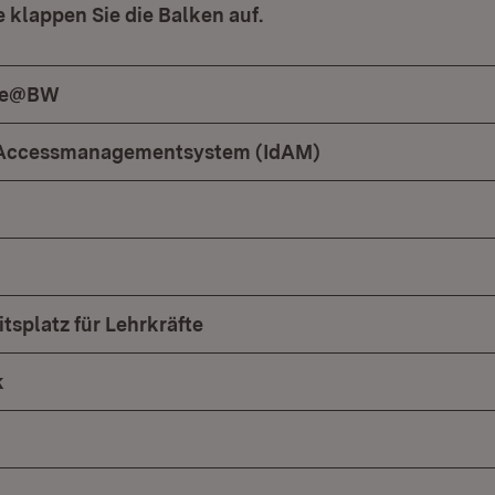
e klappen Sie die Balken auf.
le@BW
d Accessmanagementsystem (IdAM)
itsplatz für Lehrkräfte
k