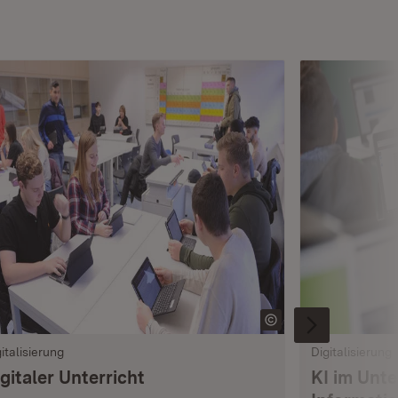
italisierung
Digitalisierung
gitaler Unterricht
KI im Unte