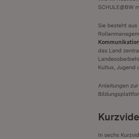
SCHULE@BW mod
Sie besteht aus 
Rollenmanageme
Kommunikatio
das Land zentral
Landesoberbehör
Kultus, Jugend u
Anleitungen zur
Bildungsplattf
Kurzvid
In sechs Kurzvi