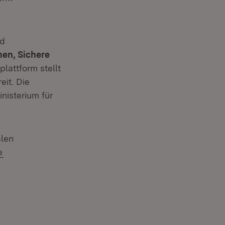
nd
nen, Sichere
plattform stellt
eit. Die
isterium für
alen
(Öffnet in neuem Fenster)
e