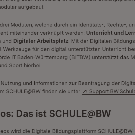
ular aufgebaut.
drei Modulen, welche durch ein Identitäts-, Rechte-, u
nt miteinander verknüpft werden:
Unterricht und Ler
n
und
Digitaler Arbeitsplatz
. Mit der Digitalen Bildungs
 Werkzeuge für den digital unterstützten Unterricht ber
de IT Baden-Württemberg (BITBW) unterstützt das Min
nd Sport hierbei.
 Nutzung und Informationen zur Beantragung der Digit
Extern:
orm SCHULE@BW finden sie unter
Support.BW.Schul
eos: Das ist SCHULE@BW
deos wird die Digitale Bildungsplattform SCHULE@BW