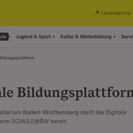
Extern:
Landesportal
ule
Jugend & Sport
Kultur & Weiterbildung
Servi
 Bildungsplattform
ale Bildungsplattfor
isterium Baden-Württemberg stellt die Digitale
tform SCHULE@BW bereit.