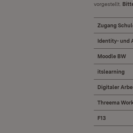
vorgestellt.
Bitt
Zugang Schu
Identity- un
Moodle BW
itslearning
Digitaler Arbe
Threema Wor
F13