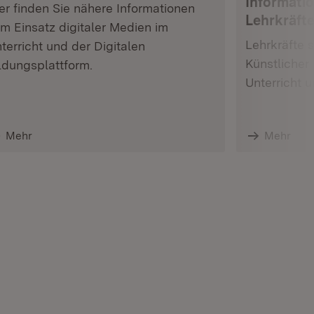
Informati
er finden Sie nähere Informationen
Lehrkräft
m Einsatz digitaler Medien im
Lehrkräfte 
terricht und der Digitalen
Künstlicher 
ldungsplattform.
Unterricht u
Mehr
Mehr