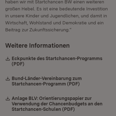
haben wir mit Startchancen BW einen weiteren
großen Hebel. Es ist eine bedeutende Investition
in unsere Kinder und Jugendlichen, und damit in
Wirtschaft, Wohlstand und Demokratie und ein
Beitrag zur Zukunftssicherung.“
Weitere Informationen
Download:
Eckpunkte des Startchancen-Programms
(PDF)
(Öffnet in neuem Fenster)
Download:
Bund-Länder-Vereinbarung zum
Startchancen-Programm (PDF)
(Öffnet in neuem
Download:
Anlage BLV: Orientierungspapier zur
Verwendung der Chancenbudgets an den
Startchancen-Schulen (PDF)
(Öffnet in neuem F