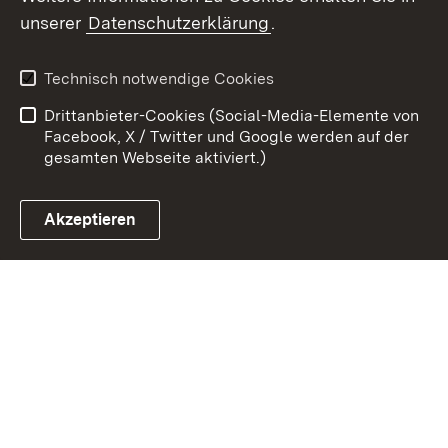
unserer
Datenschutzerklärung
.
Zum 
Datenschutz
Barrierefreiheit
Technisch notwendige Cookies
Kontakt
Impressum
Drittanbieter-Cookies (Social-Media-Elemente von
Cookies
Facebook, X / Twitter und Google werden auf der
gesamten Webseite aktiviert.)
Akzeptieren
Link zum Landesportal