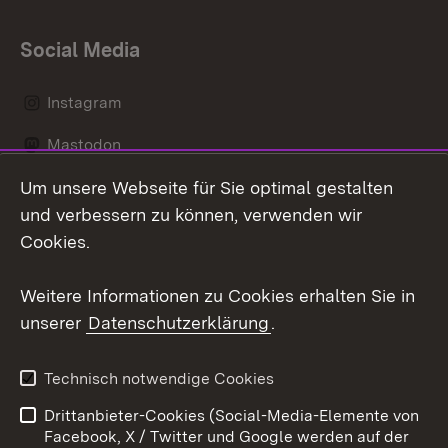
Social Media
Instagram
Mastodon
Um unsere Webseite für Sie optimal gestalten
Messenger
und verbessern zu können, verwenden wir
Social Wall
Cookies.
Youtube
Weitere Informationen zu Cookies erhalten Sie in
unserer
Datenschutzerklärung
.
Zum 
Datenschutz
Barrierefreiheit
Technisch notwendige Cookies
Kontakt
Impressum
Drittanbieter-Cookies (Social-Media-Elemente von
Cookies
Facebook, X / Twitter und Google werden auf der