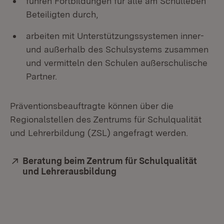
führen Fortbildungen für alle am Schulleben
Beteiligten durch,
arbeiten mit Unterstützungssystemen inner-
und außerhalb des Schulsystems zusammen
und vermitteln den Schulen außerschulische
Partner.
Präventionsbeauftragte können über die
Regionalstellen des Zentrums für Schulqualität
und Lehrerbildung (ZSL) angefragt werden.
Extern:
Beratung beim Zentrum für Schulqualität
und Lehrerausbildung
(Öffnet in neuem Fenster