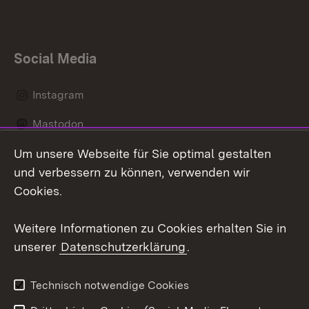
Social Media
Instagram
Mastodon
Um unsere Webseite für Sie optimal gestalten
Messenger
und verbessern zu können, verwenden wir
Social Wall
Cookies.
Youtube
Weitere Informationen zu Cookies erhalten Sie in
unserer
Datenschutzerklärung
.
Zum 
Datenschutz
Barrierefreiheit
Technisch notwendige Cookies
Kontakt
Impressum