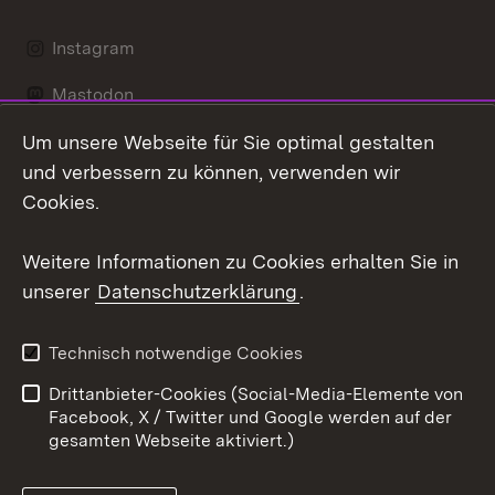
Instagram
Mastodon
Um unsere Webseite für Sie optimal gestalten
Messenger
und verbessern zu können, verwenden wir
Social Wall
Cookies.
Youtube
Weitere Informationen zu Cookies erhalten Sie in
unserer
Datenschutzerklärung
.
Zum 
Datenschutz
Barrierefreiheit
Technisch notwendige Cookies
Kontakt
Impressum
Drittanbieter-Cookies (Social-Media-Elemente von
Cookies
Facebook, X / Twitter und Google werden auf der
gesamten Webseite aktiviert.)