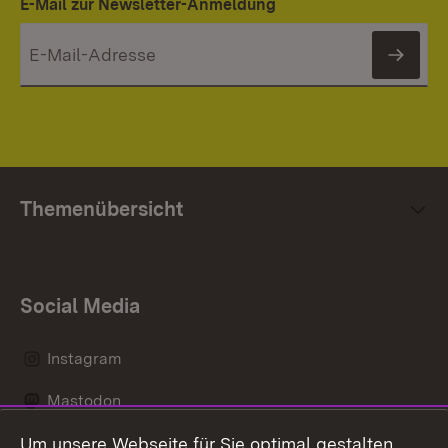
E-Mail zur Newsletter-Anmeldung
News
Themenübersicht
Social Media
Instagram
Mastodon
Um unsere Webseite für Sie optimal gestalten
Messenger