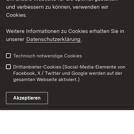
und verbessern zu können, verwenden wir
Social Wall
Cookies.
Youtube
Weitere Informationen zu Cookies erhalten Sie in
unserer
Datenschutzerklärung
.
Zum 
Datenschutz
Barrierefreiheit
Technisch notwendige Cookies
Kontakt
Impressum
Drittanbieter-Cookies (Social-Media-Elemente von
Cookies
Facebook, X / Twitter und Google werden auf der
gesamten Webseite aktiviert.)
Akzeptieren
Link zum Landesportal