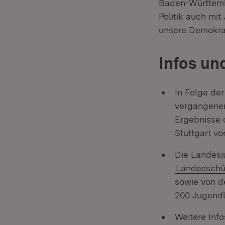
Baden-Württembe
Politik auch mit
unsere Demokrat
Infos un
In Folge de
vergangenen
Ergebnisse 
Stuttgart vo
Die Landesj
Landesschül
sowie von d
200 Jugendli
Weitere Info