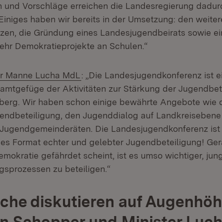
n und Vorschläge erreichen die Landesregierung dadur
. Einiges haben wir bereits in der Umsetzung: den weit
en, die Gründung eines Landesjugendbeirats sowie ei
hr Demokratieprojekte an Schulen.“
(Öffnet in neuem Fenster)
ter Manne Lucha MdL
: „Die Landesjugendkonferenz ist e
amtgefüge der Aktivitäten zur Stärkung der Jugendbete
rg. Wir haben schon einige bewährte Angebote wie di
endbeteiligung, den Jugenddialog auf Landkreisebene
 Jugendgemeinderäten. Die Landesjugendkonferenz ist 
ges Format echter und gelebter Jugendbeteiligung! Gera
mokratie gefährdet scheint, ist es umso wichtiger, ju
sprozessen zu beteiligen.“
che diskutieren auf Augenhöh
in Schopper und Minister Luc