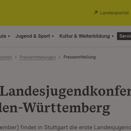
Extern:
Landesportal
ule
Jugend & Sport
Kultur & Weiterbildung
Servi
sarbeit
Pressemitteilungen
Pressemitteilung
 Landesjugendkonfe
den-Württemberg
ember) findet in Stuttgart die erste Landesjuge