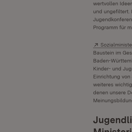
wertvollen Idee
und ungefiltert
Jugendkonferenz
Programm für me
Extern:
Sozialminis
Baustein im Ges
Baden-Württembe
Kinder- und Jug
Einrichtung von
weiteres wichti
denen unsere De
Meinungsbildung
Jugendli
Minister