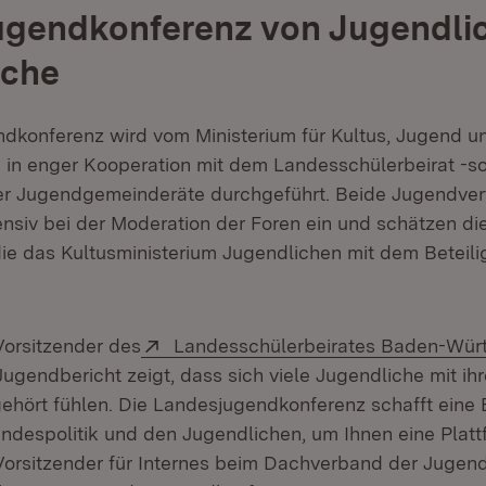
gendkonferenz von Jugendlic
iche
dkonferenz wird vom Ministerium für Kultus, Jugend u
d in enger Kooperation mit dem Landesschülerbeirat -
r Jugendgemeinderäte durchgeführt. Beide Jugendver
tensiv bei der Moderation der Foren ein und schätzen di
die das Kultusministerium Jugendlichen mit dem Beteil
Extern:
Vorsitzender des
Landesschülerbeirates Baden-Wür
Jugendbericht zeigt, dass sich viele Jugendliche mit i
gehört fühlen. Die Landesjugendkonferenz schafft eine
ndespolitik und den Jugendlichen, um Ihnen eine Plattf
Vorsitzender für Internes beim Dachverband der Juge