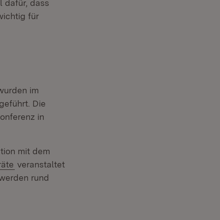
 dafür, dass
ichtig für
urden im
eführt. Die
onferenz in
tion mit dem
äte
veranstaltet
 werden rund