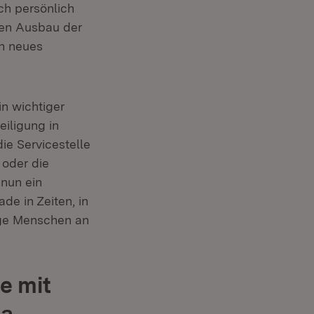
ch persönlich
eren Ausbau der
n neues
in wichtiger
iligung in
e Servicestelle
 oder die
nun ein
de in Zeiten, in
nge Menschen an
e mit
ha