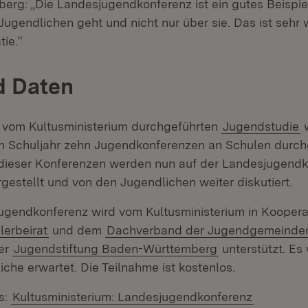
rg: „Die Landesjugendkonferenz ist ein gutes Beispiel
 Jugendlichen geht und nicht nur über sie. Das ist sehr w
ie.“
d Daten
r vom Kultusministerium durchgeführten
Jugendstudie
w
 Schuljahr zehn Jugendkonferenzen an Schulen durchg
dieser Konferenzen werden nun auf der Landesjugendk
rgestellt und von den Jugendlichen weiter diskutiert.
ugendkonferenz wird vom Kultusministerium in Koopera
erbeirat
und dem
Dachverband der Jugendgemeinder
er
Jugendstiftung Baden-Württemberg
unterstützt. Es
che erwartet. Die Teilnahme ist kostenlos.
s:
Kultusministerium: Landesjugendkonferenz