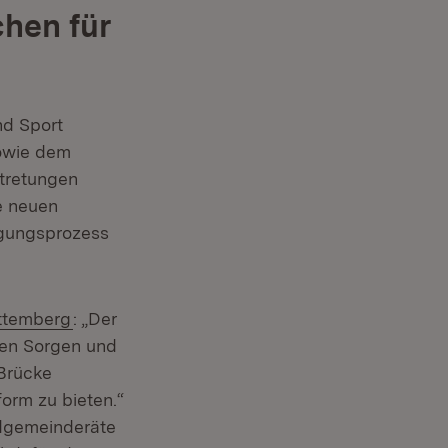
hen für
nd Sport
sowie dem
tretungen
e neuen
igungsprozess
(Öffnet in neuem Fenster)
ttemberg
: „Der
hren Sorgen und
 Brücke
orm zu bieten.“
ndgemeinderäte