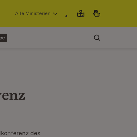
(Öffnet in neuem Fenster)
Alle Ministerien
ce
renz
ndkonferenz des