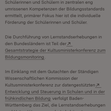
Schülerinnen und Schülern in zentralen eng
umrissenen Kompetenzen der Bildungsstandards
ermittelt, primärer Fokus hier ist die individuelle
Förderung der Schülerinnen und Schüler.
Die Durchführung von Lernstandserhebungen in
Extern:
den Bundesländern ist Teil der
Gesamtstrategie der Kultusministerkonferenz zum
(Öffnet in neuem Fenster)
Bildungsmonitoring
.
Im Einklang mit dem Gutachten der Ständigen
Wissenschaftlichen Kommission der
Exte
Kultusministerkonferenz zur datengestützten
Entwicklung und Steuerung in Schulen und in der
(Öffnet in neuem Fenster)
frühkindlichen Bildung
verfolgt Baden-
Württemberg das Ziel, die Lernstandserhebungen