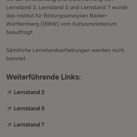
Lernstand 2, Lernstand 5 und Lernstand 7 wurde
das Institut für Bildungsanalysen Baden-
Württemberg (IBBW) vom Kultusministerium
beauftragt.
Sämtliche Lernstandserhebungen werden nicht
benotet.
Weiterführende Links:
Extern:
Lernstand 2
(Öffnet in neuem Fenster)
Extern:
Lernstand 5
(Öffnet in neuem Fenster)
Extern:
Lernstand 7
(Öffnet in neuem Fenster)