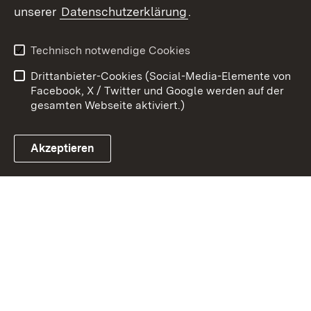
unserer
Datenschutzerklärung
.
Zum 
Datenschutz
Barrierefreiheit
Technisch notwendige Cookies
Kontakt
Impressum
Drittanbieter-Cookies (Social-Media-Elemente von
Cookies
Facebook, X / Twitter und Google werden auf der
gesamten Webseite aktiviert.)
Akzeptieren
Link zum Landesportal