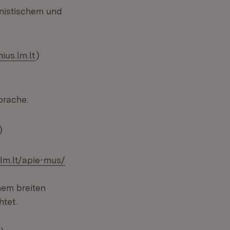
nistischem und
ius.lm.lt
)
Öffnet in neuem Fenster)
prache.
)
s.lm.lt/apie-mus/
em breiten
tet.