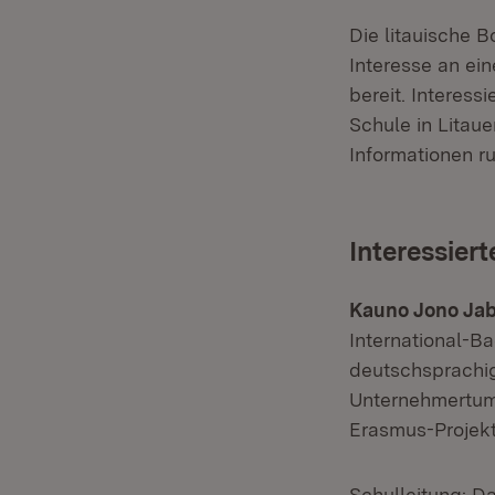
Die litauische B
Interesse an ei
bereit. Interes
Schule in Litau
Informationen r
Interessiert
Kauno Jono Ja
International-B
deutschsprachig
Unternehmertum,
Erasmus-Projekte
Schulleitung: D