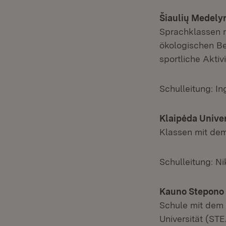
Šiaulių Medel
Sprachklassen m
ökologischen B
sportliche Aktivi
Schulleitung: In
Klaipėda Univ
Klassen mit de
Schulleitung: Ni
Kauno Stepono 
Schule mit dem
Universität (ST