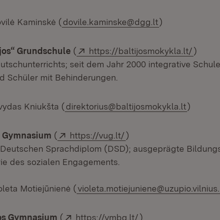
ovilė Kaminskė (
dovile.kaminske@dgg.lt
)
Extern:
(Öffne
ijos“ Grundschule
(
https://baltijosmokykla.lt/
)
utschunterrichts; seit dem Jahr 2000 integrative Schule
d Schüler mit Behinderungen.
vydas Kniukšta (
direktorius@baltijosmokykla.lt
)
Extern:
(Öffnet in neuem Fenste
io Gymnasium
(
https://vug.lt/
)
 Deutschen Sprachdiplom (DSD); ausgeprägte Bildungs
wie des sozialen Engagements.
oleta Motiejūnienė (
violeta.motiejuniene@uzupio.vilnius.
Extern:
(Öffnet in neuem Fe
kos Gymnasium
(
https://vmbg.lt/
)