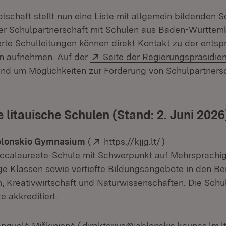
otschaft stellt nun eine Liste mit allgemein bildenden S
ner Schulpartnerschaft mit Schulen aus Baden-Württem
sierte Schulleitungen können direkt Kontakt zu der ent
Extern:
en aufnehmen. Auf der
Seite der Regierungspräsidie
und um Möglichkeiten zur Förderung von Schulpartners
e litauische Schulen (Stand: 2. Juni 2026
Extern:
(Öffnet in neue
blonskio Gymnasium
(
https://kjjg.lt/
)
accalaureate-Schule mit Schwerpunkt auf Mehrsprachig
e Klassen sowie vertiefte Bildungsangebote in den Be
 Kreativwirtschaft und Naturwissenschaften. Die Schule
 akkreditiert.
anguolė Miškinienė (
direktorius@jablonskis.kaunas.lm.l