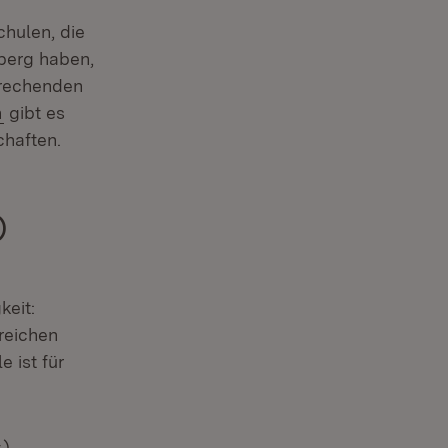
chulen, die
berg haben,
sprechenden
(Öffnet in neuem Fenster)
n
gibt es
chaften.
)
m Fenster)
keit:
reichen
 ist für
t
)