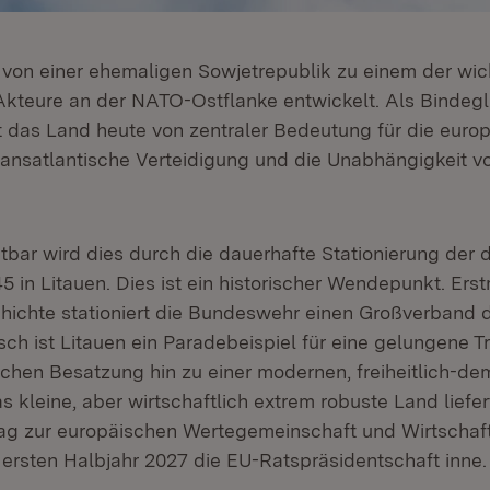
h von einer ehemaligen Sowjetrepublik zu einem der wic
Akteure an der NATO-Ostflanke entwickelt. Als Bindeg
 das Land heute von zentraler Bedeutung für die euro
 transatlantische Verteidigung und die Unabhängigkeit 
htbar wird dies durch die dauerhafte Stationierung der
 in Litauen. Dies ist ein historischer Wendepunkt. Erstm
ichte stationiert die Bundeswehr einen Großverband d
sch ist Litauen ein Paradebeispiel für eine gelungene T
schen Besatzung hin zu einer modernen, freiheitlich-d
s kleine, aber wirtschaftlich extrem robuste Land liefer
rag zur europäischen Wertegemeinschaft und Wirtschaf
 ersten Halbjahr 2027 die EU-Ratspräsidentschaft inne.