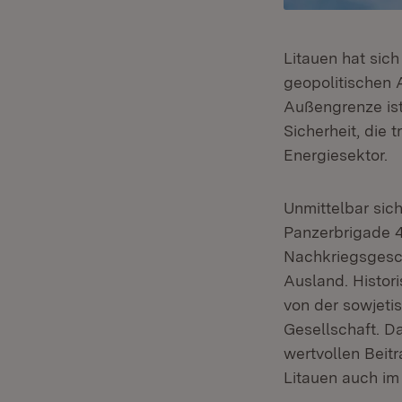
Litauen hat sic
geopolitischen 
Außengrenze ist
Sicherheit, die
Energiesektor.
Unmittelbar sic
Panzerbrigade 45
Nachkriegsgesch
Ausland. Histori
von der sowjeti
Gesellschaft. Da
wertvollen Beit
Litauen auch im