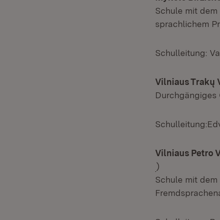
Schule mit dem
sprachlichem Pro
Schulleitung: V
Vilniaus Trakų
Durchgängiges 
Schulleitung:Ed
Vilniaus Petro 
(Öffnet in neue
)
Schule mit dem
Fremdsprachenan