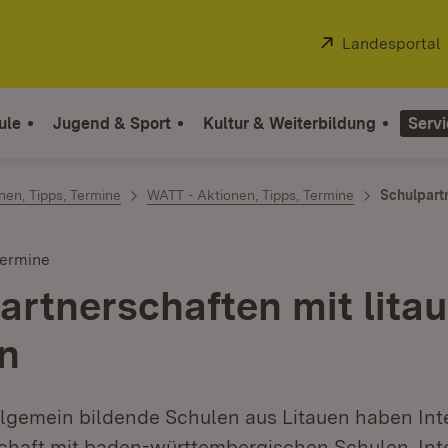
Extern:
Landesportal
ule
Jugend & Sport
Kultur & Weiterbildung
Servi
en, Tipps, Termine
WATT - Aktionen, Tipps, Termine
Schulpartn
Termine
artnerschaften mit lita
n
llgemein bildende Schulen aus Litauen haben Int
schaft mit baden-württembergischen Schulen. Inte