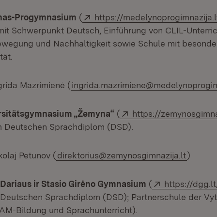
Extern:
ynas-Progymnasium
(
https://medelynoprogimnazija.l
it Schwerpunkt Deutsch, Einführung von CLIL-Unterric
ewegung und Nachhaltigkeit sowie Schule mit besonde
tät.
grida Mazrimienė (
ingrida.mazrimiene@medelynoprogimn
Extern:
ersitätsgymnasium „Žemyna“
(
https://zemynosgimnaz
m Deutschen Sprachdiplom (DSD).
kolaj Petunov (
direktorius@zemynosgimnazija.lt
)
Extern:
Dariaus ir Stasio Girėno Gymnasium
(
https://dgg.lt
 Deutschen Sprachdiplom (DSD); Partnerschule der Vy
EAM-Bildung und Sprachunterricht).