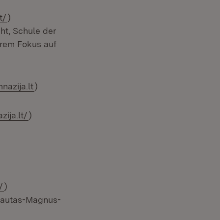
(Öffnet in neuem Fenster)
t/
)
ht, Schule der
rem Fokus auf
azija.lt
)
(Öffnet in neuem Fenster)
ija.lt/
)
(Öffnet in neuem Fenster)
/
)
tautas-Magnus-