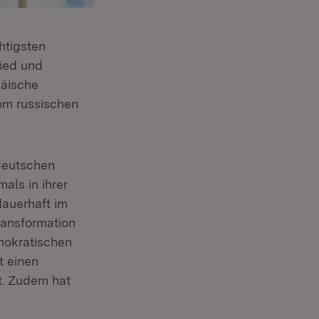
htigsten
lied und
päische
vom russischen
 deutschen
als in ihrer
auerhaft im
ransformation
emokratischen
t einen
t. Zudem hat