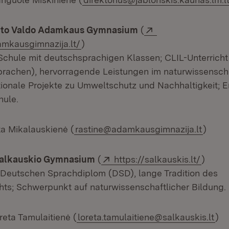
Extern:
nto Valdo Adamkaus Gymnasium
(
(Öffnet in neuem Fenster)
mkausgimnazija.lt/
)
chule mit deutschsprachigen Klassen; CLIL-Unterrich
rachen), hervorragende Leistungen im naturwissensch
ationale Projekte zu Umweltschutz und Nachhaltigkeit; 
hule.
ta Mikalauskienė (
rastine@adamkausgimnazija.lt
)
Extern:
(Öffne
 Šalkauskio Gymnasium
(
https://salkauskis.lt/
)
Deutschen Sprachdiplom (DSD), lange Tradition des
hts; Schwerpunkt auf naturwissenschaftlicher Bildung.
reta Tamulaitienė (
loreta.tamulaitiene@salkauskis.lt
)