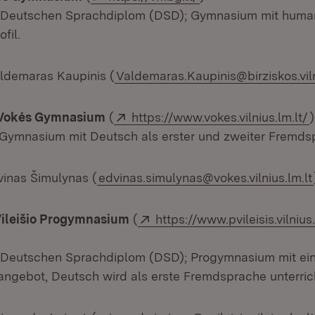
 Deutschen Sprachdiplom (DSD); Gymnasium mit huma
fil.
aldemaras Kaupinis (
Valdemaras.Kaupinis@birziskos.viln
Extern:
(
 Vokės Gymnasium
(
https://www.vokes.vilnius.lm.lt/
)
Gymnasium mit Deutsch als erster und zweiter Fremds
vinas Šimulynas (
edvinas.simulynas@vokes.vilnius.lm.lt
Extern:
Vileišio Progymnasium
(
https://www.pvileisis.vilniu
m Fenster)
 Deutschen Sprachdiplom (DSD); Progymnasium mit ein
gebot, Deutsch wird als erste Fremdsprache unterrich