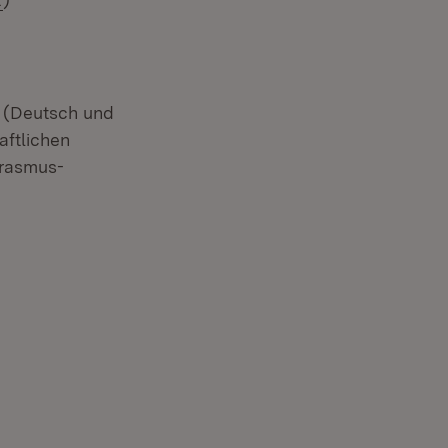
t (Deutsch und
aftlichen
Erasmus-
t in neuem Fenster)