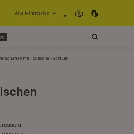
(Öffnet in neuem Fenster)
Alle Ministerien
ce
erschaften mit litauischen Schulen
uischen
eresse an
ressierte