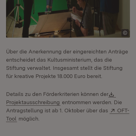
Über die Anerkennung der eingereichten Anträge
entscheidet das Kultusministerium, das die
Stiftung verwaltet. Insgesamt stellt die Stiftung
für kreative Projekte 18.000 Euro bereit.
Downlo
Details zu den Förderkriterien können der
(Öffnet in neuem Fenster)
Projektausschreibung
entnommen werden. Die
Extern:
Antragstellung ist ab 1. Oktober über das
OFT-
(Öffnet in neuem Fenster)
Tool
möglich.