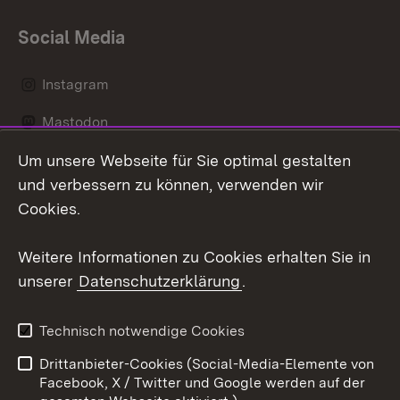
Social Media
Instagram
Mastodon
Um unsere Webseite für Sie optimal gestalten
Messenger
und verbessern zu können, verwenden wir
Social Wall
Cookies.
Youtube
Weitere Informationen zu Cookies erhalten Sie in
unserer
Datenschutzerklärung
.
Zum 
Datenschutz
Barrierefreiheit
Technisch notwendige Cookies
Kontakt
Impressum
Drittanbieter-Cookies (Social-Media-Elemente von
Cookies
Facebook, X / Twitter und Google werden auf der