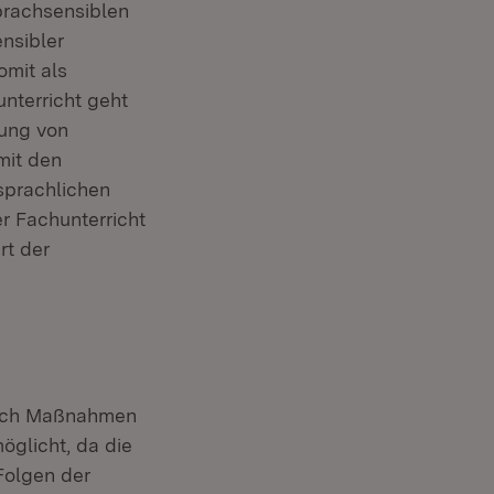
prachsensiblen
nsibler
omit als
nterricht geht
dung von
mit den
 sprachlichen
r Fachunterricht
rt der
auch Maßnahmen
öglicht, da die
Folgen der