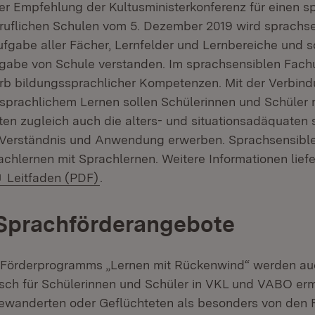
r Empfehlung der Kultusministerkonferenz für einen s
eruflichen Schulen vom 5. Dezember 2019 wird sprachse
ufgabe aller Fächer, Lernfelder und Lernbereiche und s
gabe von Schule verstanden. Im sprachsensiblen Fachu
b bildungssprachlicher Kompetenzen. Mit der Verbin
sprachlichem Lernen sollen Schülerinnen und Schüler 
lten zugleich auch die alters- und situationsadäquaten
n Verständnis und Anwendung erwerben. Sprachsensible
chlernen mit Sprachlernen. Weitere Informationen liefe
Extern:
(Öffnet in neuem Fenster)
Leitfaden (PDF)
.
 Sprachförderangebote
Förderprogramms „Lernen mit Rückenwind“ werden 
sch für Schülerinnen und Schüler in VKL und VABO erm
ewanderten oder Geflüchteten als besonders von den 