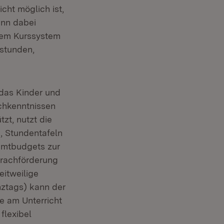
cht möglich ist,
ann dabei
inem Kurssystem
sstunden,
 das Kinder und
chkenntnissen
zt, nutzt die
, Stundentafeln
amtbudgets zur
rachförderung
eitweilige
ztags) kann der
e am Unterricht
flexibel