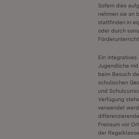
Sofern dies auf
nehmen sie an 
stattfinden in 
oder durch sons
Förderunterricht
Ein integrative
Jugendliche mit
beim Besuch der
schulischen Ges
und Schulcurri
Verfügung steh
verwendet werde
differenzieren
Freiraum vor Or
der Regelklasse