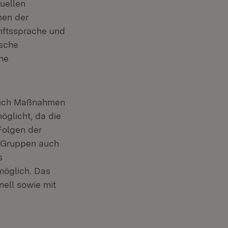
duellen
men der
nftssprache und
ische
ne
uch Maßnahmen
öglicht, da die
Folgen der
e Gruppen auch
s
möglich. Das
nell sowie mit
n: