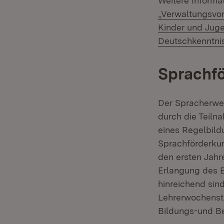
Weitere Informa
„Verwaltungsvor
Kinder und Juge
Deutschkenntnis
Sprachfö
Der Spracherwe
durch die Teiln
eines Regelbild
Sprachförderkur
den ersten Jahr
Erlangung des B
hinreichend sin
Lehrerwochenst
Bildungs-und B