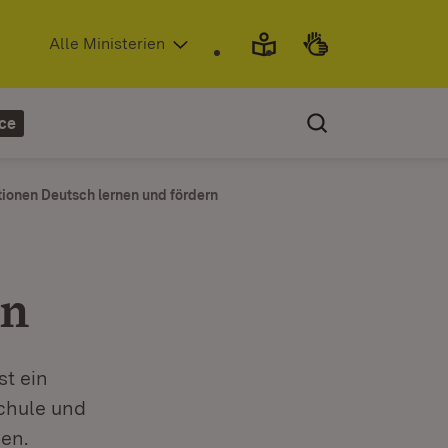
(Öffnet in neuem Fenster)
Alle Ministerien
ce
onen Deutsch lernen und fördern
rn
st ein
Schule und
en.