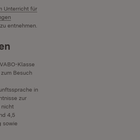
 Unterricht für
ingen
(Öffnet in neuem Fenster)
zu entnehmen.
len
r VABO-Klasse
ch zum Besuch
unftssprache in
ntnisse zur
 nicht
nd 4,5
g sowie