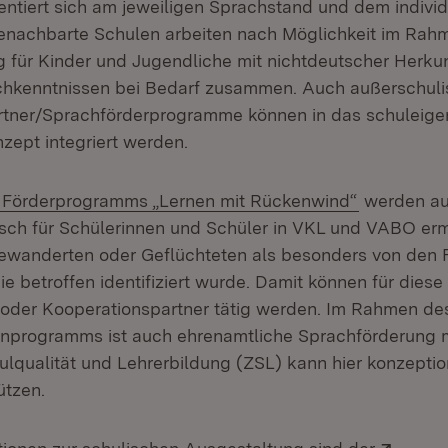
ientiert sich am jeweiligen Sprachstand und dem indivi
enachbarte Schulen arbeiten nach Möglichkeit im Rah
 für Kinder und Jugendliche mit nichtdeutscher Herku
chkenntnissen bei Bedarf zusammen. Auch außerschul
rtner/Sprachförderprogramme können in das schuleige
zept integriert werden.
Förderprogramms „Lernen mit Rückenwind“
werden a
sch für Schülerinnen und Schüler in VKL und VABO erm
ewanderten oder Geflüchteten als besonders von den 
 betroffen identifiziert wurde. Damit können für dies
 oder Kooperationspartner tätig werden. Im Rahmen de
enprogramms ist auch ehrenamtliche Sprachförderung 
ulqualität und Lehrerbildung (ZSL) kann hier konzeptio
ützen.
Exter