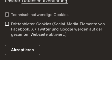
unserer
Datenschutzerklärung
.
Zum 
Datenschutz
Barrierefreiheit
Technisch notwendige Cookies
Kontakt
Impressum
Drittanbieter-Cookies (Social-Media-Elemente von
Cookies
Facebook, X / Twitter und Google werden auf der
gesamten Webseite aktiviert.)
Akzeptieren
Link zum Landesportal