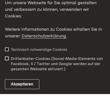
Um unsere Webseite für Sie optimal gestalten
Messenger
und verbessern zu können, verwenden wir
Social Wall
Cookies.
Youtube
Weitere Informationen zu Cookies erhalten Sie in
unserer
Datenschutzerklärung
.
Zum 
Datenschutz
Barrierefreiheit
Technisch notwendige Cookies
Kontakt
Impressum
Drittanbieter-Cookies (Social-Media-Elemente von
Cookies
Facebook, X / Twitter und Google werden auf der
gesamten Webseite aktiviert.)
Akzeptieren
Link zum Landesportal