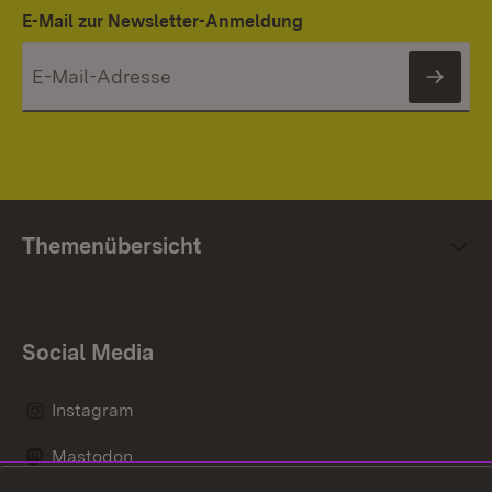
E-Mail zur Newsletter-Anmeldung
News
Themenübersicht
Social Media
Instagram
Mastodon