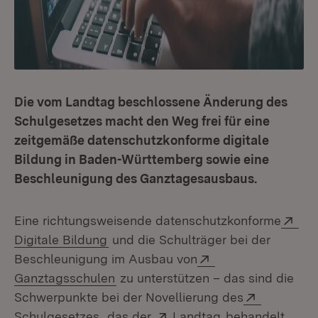
Die vom Landtag beschlossene Änderung des
Schulgesetzes macht den Weg frei für eine
zeitgemäße datenschutzkonforme digitale
Bildung in Baden-Württemberg sowie eine
Beschleunigung des Ganztagesausbaus.
Ext
Eine richtungsweisende datenschutzkonforme
(Öffnet in neuem Fenster)
Digitale Bildung
und die Schulträger bei der
Extern:
Beschleunigung im Ausbau von
(Öffnet in neuem Fenster)
Ganztagsschulen
zu unterstützen – das sind die
Extern:
Schwerpunkte bei der Novellierung des
(Öffnet in neuem Fenster)
Extern:
(Öffnet in neuem
Schulgesetzes
, das der
Landtag
behandelt