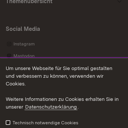
Themenübersicht
Social Media
Instagram
Mastodon
Um unsere Webseite für Sie optimal gestalten
Messenger
und verbessern zu können, verwenden wir
Social Wall
Cookies.
Youtube
Weitere Informationen zu Cookies erhalten Sie in
unserer
Datenschutzerklärung
.
Zum 
Datenschutz
Barrierefreiheit
Technisch notwendige Cookies
Kontakt
Impressum