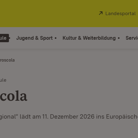
Extern:
Landesportal
ule
Jugend & Sport
Kultur & Weiterbildung
Servi
roscola
ule
cola
gional“ lädt am 11. Dezember 2026 ins Europäisc