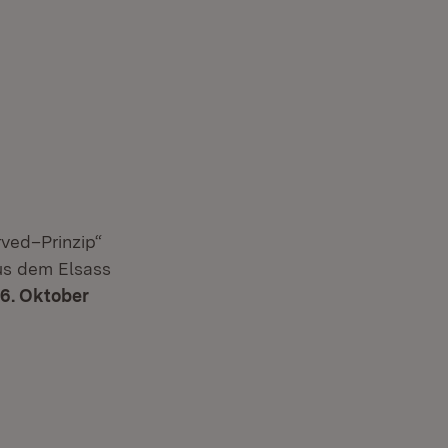
ved–Prinzip“
us dem Elsass
16. Oktober