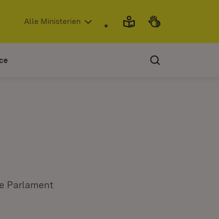
(Öffnet in neuem Fenster)
Alle Ministerien
ce
he Parlament