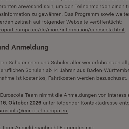
renten anwesend sein, um den Teilnehmenden einen tie
esinformation zu gewähren. Das Programm sowie weite
erden zeitnah auf folgender Webseite veröffentlicht:
uroparl.europa.eu/de/more-information/euroscola.html
.
und Anmeldung
en Schülerinnen und Schüler aller weiterführenden al
beruflichen Schulen ab 14 Jahren aus Baden-Württemb
ilnahme ist kostenlos, Fahrtkosten werden bezuschusst.
 Euroscola-Team nimmt die Anmeldungen von interessi
m
16. Oktober 2026
unter folgender Kontaktadresse ent
uroscola@europarl.europa.eu
 in Ihrer Anmeldenachricht Folgendes mit: