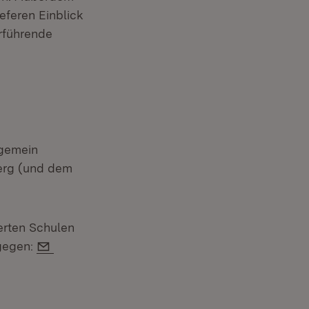
feren Einblick
rführende
lgemein
erg (und dem
erten Schulen
E-Mail:
gegen: