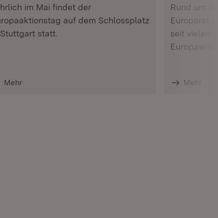
hrlich im Mai findet der
Rund um di
ropaaktionstag auf dem Schlossplatz
Europarat u
 Stuttgart statt.
seit vielen
Europawoche
Mehr
Mehr