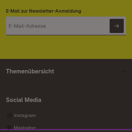
E-Mail zur Newsletter-Anmeldung
News
Themenübersicht
Social Media
Instagram
Mastodon