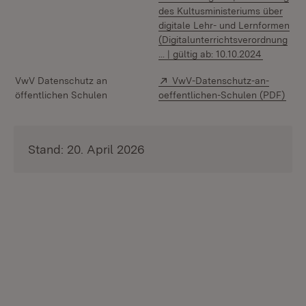
des Kultusministeriums über
digitale Lehr- und Lernformen
(Digitalunterrichtsverordnung
(Öffnet i
... | gültig ab: 10.10.2024
Extern:
VwV Datenschutz an
VwV-Datenschutz-an-
(Öff
öffentlichen Schulen
oeffentlichen-Schulen (PDF)
Stand: 20. April 2026