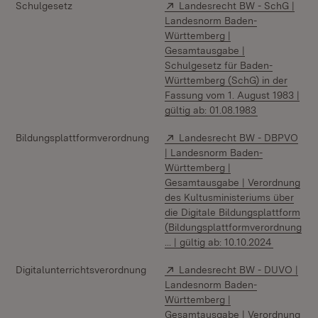
Extern:
Schulgesetz
Landesrecht BW - SchG |
Landesnorm Baden-
Württemberg |
Gesamtausgabe |
Schulgesetz für Baden-
Württemberg (SchG) in der
Fassung vom 1. August 1983 |
(Öffnet in ne
gültig ab: 01.08.1983
Extern:
Bildungsplattformverordnung
Landesrecht BW - DBPVO
| Landesnorm Baden-
Württemberg |
Gesamtausgabe | Verordnung
des Kultusministeriums über
die Digitale Bildungsplattform
(Bildungsplattformverordnung
(Öffnet i
... | gültig ab: 10.10.2024
Extern:
Digitalunterrichtsverordnung
Landesrecht BW - DUVO |
Landesnorm Baden-
Württemberg |
Gesamtausgabe | Verordnung