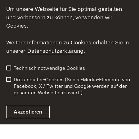
Um unsere Webseite für Sie optimal gestalten
Messenger
und verbessern zu können, verwenden wir
Social Wall
Cookies.
Youtube
Weitere Informationen zu Cookies erhalten Sie in
unserer
Datenschutzerklärung
.
Zum 
Datenschutz
Barrierefreiheit
Technisch notwendige Cookies
Kontakt
Impressum
Drittanbieter-Cookies (Social-Media-Elemente von
Cookies
Facebook, X / Twitter und Google werden auf der
gesamten Webseite aktiviert.)
Akzeptieren
Link zum Landesportal