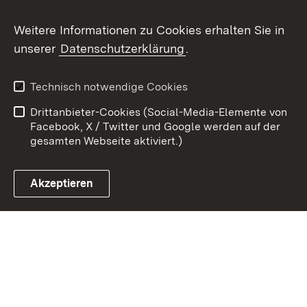
Youtube
Weitere Informationen zu Cookies erhalten Sie in
unserer
Datenschutzerklärung
.
Zum 
Datenschutz
Barrierefreiheit
Technisch notwendige Cookies
Kontakt
Impressum
Drittanbieter-Cookies (Social-Media-Elemente von
Cookies
Facebook, X / Twitter und Google werden auf der
gesamten Webseite aktiviert.)
Akzeptieren
Link zum Landesportal