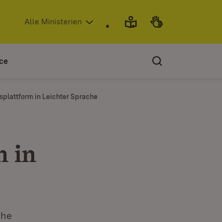
(Öffnet in neuem Fenster)
Alle Ministerien
ce
splattform in Leichter Sprache
n in
che