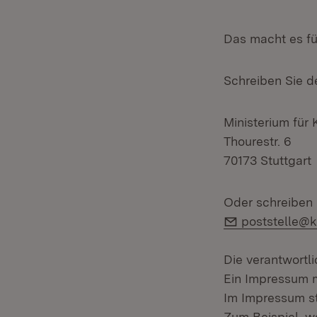
Das macht es fü
Schreiben Sie de
Ministerium für
Thourestr. 6
70173 Stuttgart
Oder schreiben 
E-Mail:
poststelle@k
Die verantwortl
Ein Impressum mu
Im Impressum st
Zum Beispiel, we