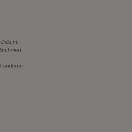
s-Datum.
aßnahmen
d anderen