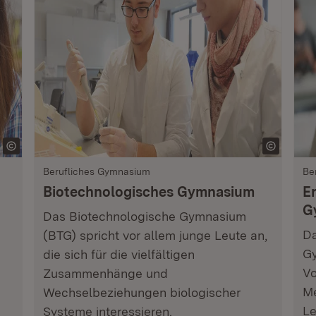
Berufliches Gymnasium
Be
Biotechnologisches Gymnasium
E
G
Das Biotechnologische Gymnasium
Da
(BTG) spricht vor allem junge Leute an,
Gy
die sich für die vielfältigen
Vo
Zusammenhänge und
Me
Wechselbeziehungen biologischer
Le
Systeme interessieren.