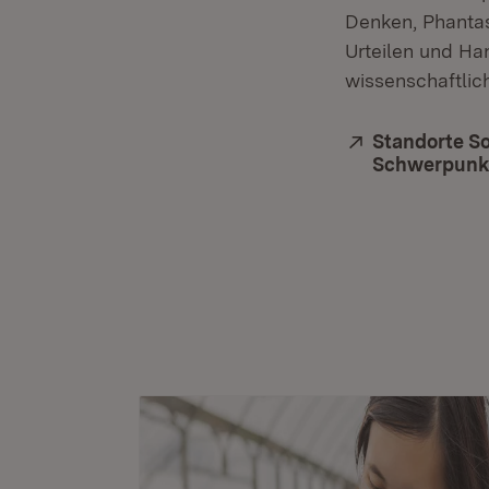
Denken, Phantas
Urteilen und Ha
wissenschaftlic
Extern:
Standorte S
Schwerpunk