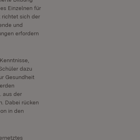
es Einzelnen für
richtet sich der
hende und
ungen erfordern
Kenntnisse,
 Schüler dazu
zur Gesundheit
werden
. aus der
n. Dabei rücken
ion in den
vernetztes