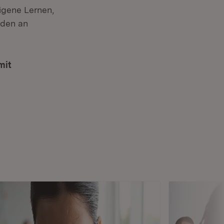
eigene Lernen,
rden an
mit