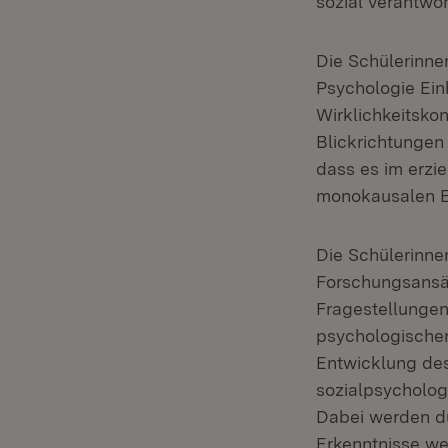
sozial verantwor
Die Schülerinn
Psychologie Ein
Wirklichkeitsko
Blickrichtungen
dass es im erzi
monokausalen E
Die Schülerinne
Forschungsansä
Fragestellungen
psychologischen
Entwicklung des
sozialpsycholog
Dabei werden du
Erkenntnisse we