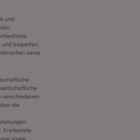
ik und
eden
schiedliche
 und begreifen,
 Menschen keine
schaftliche
ellschaftliche
en verschiedenen
über die
stellungen.
 Erarbeitete
esse sowie