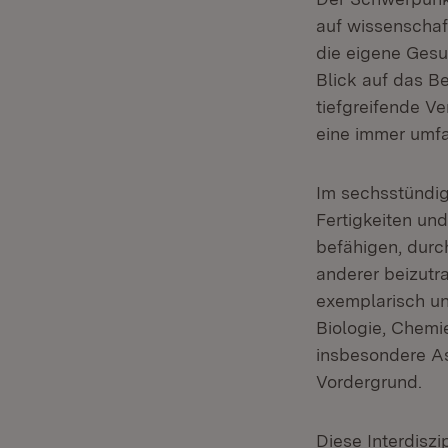
auf wissenschaf
die eigene Gesu
Blick auf das 
tiefgreifende V
eine immer umf
Im sechsstündi
Fertigkeiten un
befähigen, durc
anderer beizutr
exemplarisch un
Biologie, Chemi
insbesondere As
Vordergrund.
Diese Interdiszi