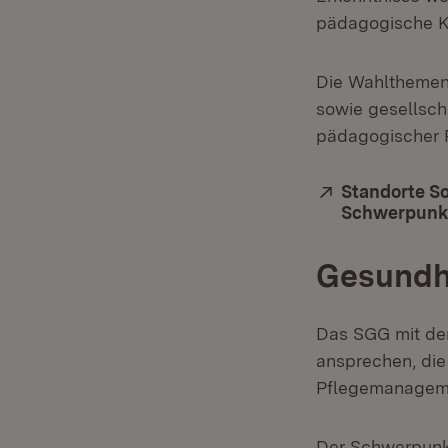
pädagogische K
Die Wahlthemen 
sowie gesellsch
pädagogischer P
Extern:
Standorte S
Schwerpunkt
Gesundh
Das SGG mit de
ansprechen, die
Pflegemanagemen
Der Schwerpunkt