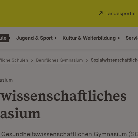
Extern:
Landesportal
ule
Jugend & Sport
Kultur & Weiterbildung
Servi
fliche Schulen
Berufliches Gymnasium
Sozialwissenschaftlic
nasium
lwissenschaftliches
asium
d Gesundheitswissenschaftlichen Gymnasium (S