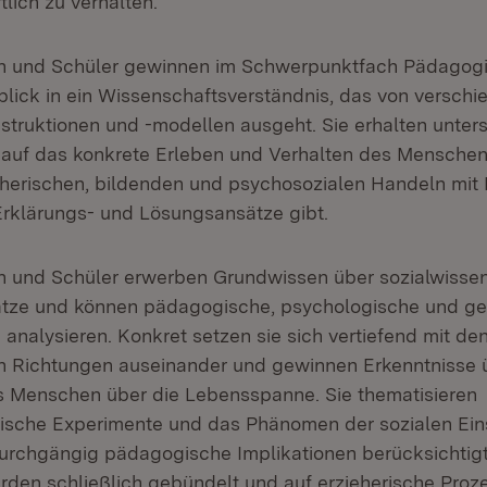
tlich zu verhalten.
en und Schüler gewinnen im Schwerpunktfach Pädagog
blick in ein Wissenschaftsverständnis, das von verschi
nstruktionen und -modellen ausgeht. Sie erhalten unter
 auf das konkrete Erleben und Verhalten des Menschen
eherischen, bildenden und psychosozialen Handeln mit
rklärungs- und Lösungsansätze gibt.
n und Schüler erwerben Grundwissen über sozialwissen
tze und können pädagogische, psychologische und ges
 analysieren. Konkret setzen sie sich vertiefend mit d
 Richtungen auseinander und gewinnen Erkenntnisse 
 Menschen über die Lebensspanne. Sie thematisieren
ische Experimente und das Phänomen der sozialen Ein
rchgängig pädagogische Implikationen berücksichtigt.
rden schließlich gebündelt und auf erzieherische Proz