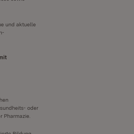
e und aktuelle
h-
mit
chen
esundheits- oder
r Pharmazie.
ierte Bildung