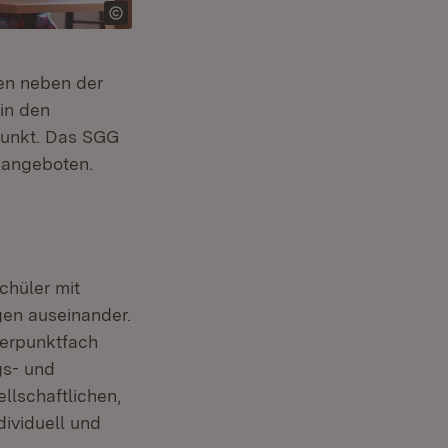
en neben der
in den
punkt. Das SGG
 angeboten.
chüler mit
gen auseinander.
erpunktfach
gs- und
llschaftlichen,
dividuell und