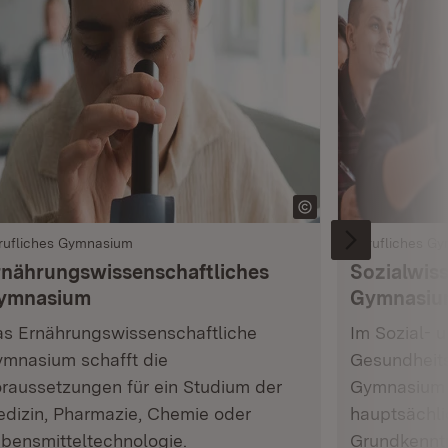
rufliches Gymnasium
Berufliches G
rnährungswissenschaftliches
Sozialwis
ymnasium
Gymnasiu
s Ernährungswissenschaftliche
Im Sozial- 
mnasium schafft die
Gesundheits
raussetzungen für ein Studium der
Gymnasium 
dizin, Pharmazie, Chemie oder
hauptsächli
bensmitteltechnologie.
Grundkenntn