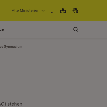
(Öffnet in neuem Fenster)
Alle Ministerien
ce
hes Gymnasium
GG) stehen