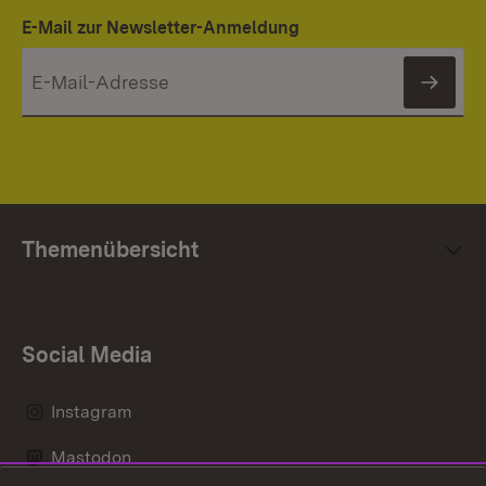
E-Mail zur Newsletter-Anmeldung
News
Themenübersicht
Social Media
Instagram
Mastodon