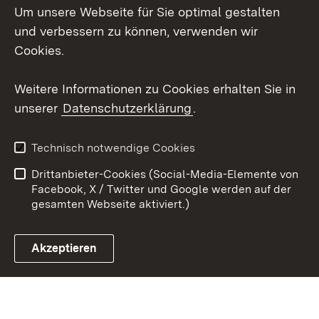
Um unsere Webseite für Sie optimal gestalten
Messenger
und verbessern zu können, verwenden wir
Social Wall
Cookies.
Youtube
Weitere Informationen zu Cookies erhalten Sie in
unserer
Datenschutzerklärung
.
Zum 
Datenschutz
Barrierefreiheit
Technisch notwendige Cookies
Kontakt
Impressum
Drittanbieter-Cookies (Social-Media-Elemente von
Cookies
Facebook, X / Twitter und Google werden auf der
gesamten Webseite aktiviert.)
Akzeptieren
Link zum Landesportal