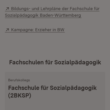
Extern:
Bildungs- und Lehrpläne der Fachschule für
(Öffnet in neu
Sozialpädagogik Baden-Württemberg
Extern:
(Öffnet in neuem Fenst
Kampagne: Erzieher in BW
Fachschulen für Sozialpädagogik
Berufskollegs
Fachschule für Sozialpädagogik
(2BKSP)