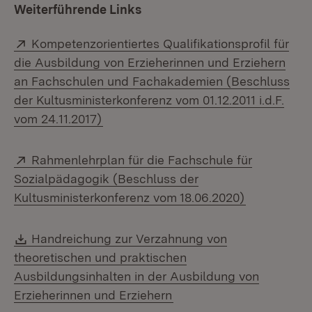
Weiterführende Links
Extern:
Kompetenzorientiertes Qualifikationsprofil für
die Ausbildung von Erzieherinnen und Erziehern
an Fachschulen und Fachakademien (Beschluss
der Kultusministerkonferenz vom 01.12.2011 i.d.F.
(Öffnet in neuem Fenster)
vom 24.11.2017)
Extern:
Rahmenlehrplan für die Fachschule für
Sozialpädagogik (Beschluss der
(Öffnet in 
Kultusministerkonferenz vom 18.06.2020)
Download:
Handreichung zur Verzahnung von
theoretischen und praktischen
Ausbildungsinhalten in der Ausbildung von
(Öffnet in neuem Fenste
Erzieherinnen und Erziehern