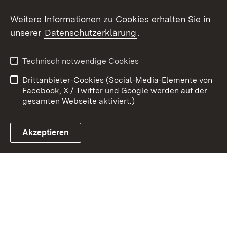
Youtube
Weitere Informationen zu Cookies erhalten Sie in
unserer
Datenschutzerklärung
.
Zum 
Datenschutz
Barrierefreiheit
Technisch notwendige Cookies
Kontakt
Impressum
Drittanbieter-Cookies (Social-Media-Elemente von
Cookies
Facebook, X / Twitter und Google werden auf der
gesamten Webseite aktiviert.)
Akzeptieren
Link zum Landesportal