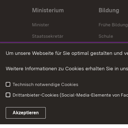
Ministerium
Bildung
Minister
Frühe Bildun
Staatssekretär
Schule
Kultusministerium
Um unsere Webseite für Sie optimal gestalten und v
Kultusverwaltung
Weitere Informationen zu Cookies erhalten Sie in un
Anfahrt und Kontakt
Technisch notwendige Cookies
Drittanbieter-Cookies (Social-Media-Elemente von Fac
Link zum Landesportal
Akzeptieren