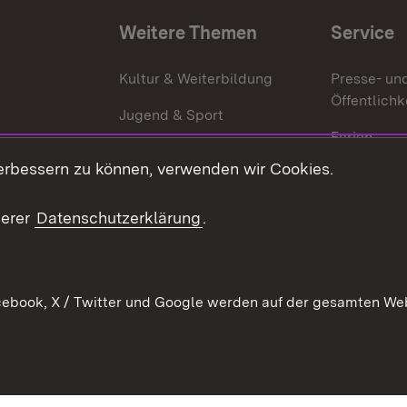
Weitere Themen
Service
g
Kultur & Weiterbildung
Presse- un
Öffentlichk
Jugend & Sport
Ferien
erbessern zu können, verwenden wir Cookies.
Stellen
Publikatio
serer
Datenschutzerklärung
.
WATT
ebook, X / Twitter und Google werden auf der gesamten Webs
Datenschutz
Bar