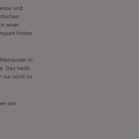
resse und
rtlichen
in einer
tsport finden
iteinander in
e. Das heißt
r nur nicht im
ten der