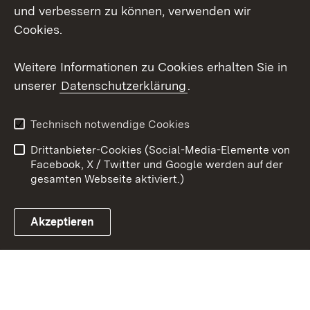
und verbessern zu können, verwenden wir
Social Wall
Cookies.
Youtube
Weitere Informationen zu Cookies erhalten Sie in
unserer
Datenschutzerklärung
.
Zum 
Datenschutz
Barrierefreiheit
Technisch notwendige Cookies
Kontakt
Impressum
Drittanbieter-Cookies (Social-Media-Elemente von
Cookies
Facebook, X / Twitter und Google werden auf der
gesamten Webseite aktiviert.)
Akzeptieren
Link zum Landesportal