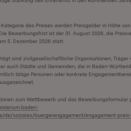
ltige Stärkung des Ehrenamts in den kommenden Jahre
 Kategorie des Preises werden Preisgelder in Höhe von
ie Bewerbungsfrist ist der 31. August 2026, die Preisve
 am 5. Dezember 2026 statt.
igt sind zivilgesellschaftliche Organisationen, Träger
er auch Städte und Gemeinden, die in Baden-Württemb
mtlich tätige Personen oder konkrete Engagementbere
ausgezeichnet.
ationen zum Wettbewerb und das Bewerbungsformular g
nisterium.baden-
e/de/soziales/buergerengagement/engagement-preis