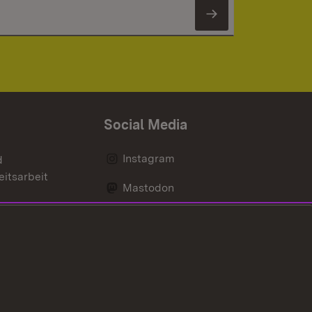
Newsletter 
Social Media
Instagram
d
eitsarbeit
Mastodon
Messenger
Social Wall
nen
Youtube