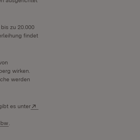
n ausgerichtet
 bis zu 20.000
rleihung findet
 von
erg wirken.
iche werden
Extern:
ibt es unter
(Öffnet in neuem Fenster)
-bw
.