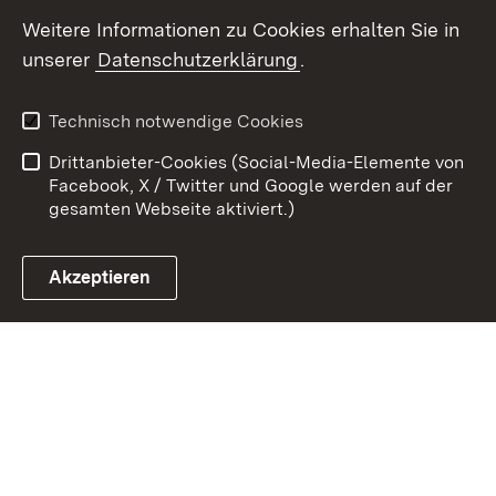
Youtube
Weitere Informationen zu Cookies erhalten Sie in
unserer
Datenschutzerklärung
.
Zum 
Datenschutz
Barrierefreiheit
Technisch notwendige Cookies
Kontakt
Impressum
Drittanbieter-Cookies (Social-Media-Elemente von
Cookies
Facebook, X / Twitter und Google werden auf der
gesamten Webseite aktiviert.)
Akzeptieren
Link zum Landesportal