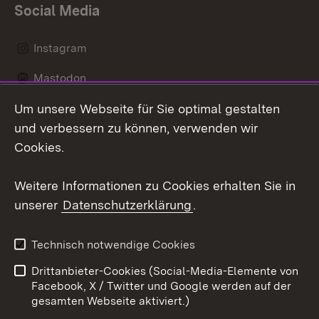
Social Media
Instagram
Mastodon
Um unsere Webseite für Sie optimal gestalten
Messenger
und verbessern zu können, verwenden wir
Social Wall
Cookies.
Youtube
Weitere Informationen zu Cookies erhalten Sie in
unserer
Datenschutzerklärung
.
Zum 
Datenschutz
Barrierefreiheit
Technisch notwendige Cookies
Kontakt
Impressum
Drittanbieter-Cookies (Social-Media-Elemente von
Cookies
Facebook, X / Twitter und Google werden auf der
gesamten Webseite aktiviert.)